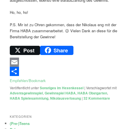
ausgeschlossen, ebenso eine Barauszahlung des Gewinns.
Ho, ho, ho!
P.S. Mir ist zu Ohren gekommen, dass der Nikolaus eng mit der
Firma HABA zusammenarbeitet. 😉 Vielen Dank an diese für die
Bereitstellung der Gewinne!
Post
Share
Email
Empfehlen/Bookmark
Veröffentlicht unter
Sonstiges im Hexenkessel
|
Verschlagwortet mit
Adventsgewinnspiel
,
Gewinnspiel HABA
,
HABA Obstgarten
,
HABA Spielesammlung
,
Nikolausverlosung
|
32
Kommentare
KATEGORIEN
(Pre-)Teens