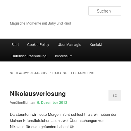
Such
Magische Momente mit Baby und Kind
Hauptmenü
Start
Cookie Policy
Über Mamagie
Kontakt
Zum Inhalt wechseln
Zum sekundären Inhalt wechseln
Datenschutzerklärung
Impressum
SCHLAGWORT-ARCHIVE:
HABA SPIELESAMMLUNG
Nikolausverlosung
32
Veröffentlicht am
6. Dezember 2012
Da staunten wir heute Morgen nicht schlecht, als wir neben den
kleinen Elfenstiefelchen auch zwei Überraschungen vom
Nikolaus für euch gefunden haben! 😉