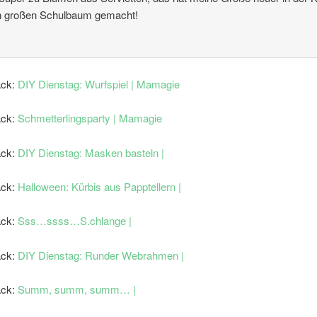
en großen Schulbaum gemacht!
ack:
DIY Dienstag: Wurfspiel | Mamagie
ack:
Schmetterlingsparty | Mamagie
ack:
DIY Dienstag: Masken basteln |
ack:
Halloween: Kürbis aus Papptellern |
ack:
Sss…ssss…S.chlange |
ack:
DIY Dienstag: Runder Webrahmen |
ack:
Summ, summ, summ… |