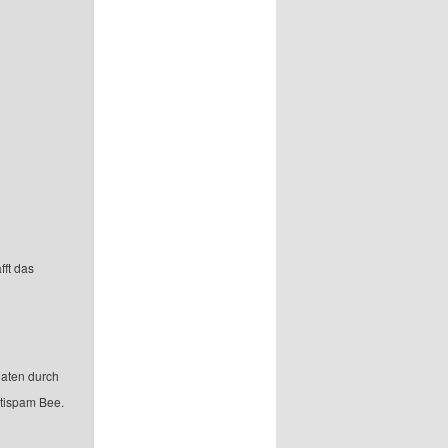
fft das
aten durch
ntispam Bee.