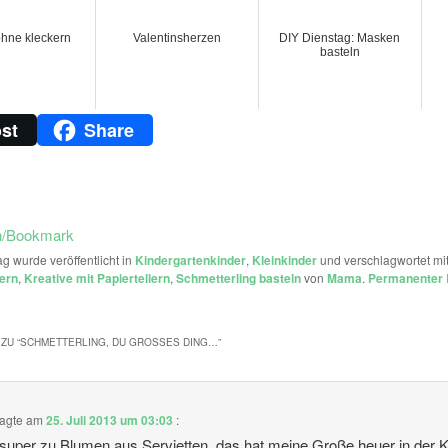
hne kleckern
Valentinsherzen
DIY Dienstag: Masken
basteln
st
Share
n/Bookmark
ag wurde veröffentlicht in
Kindergartenkinder
,
Kleinkinder
und verschlagwortet mi
lern
,
Kreative mit Papiertellern
,
Schmetterling basteln
von
Mama
.
Permanenter 
ZU “
SCHMETTERLING, DU GROSSES DING…
”
agte am
25. Juli 2013 um 03:03
:
super zu Blumen aus Servietten, das hat meine Große heuer in der 