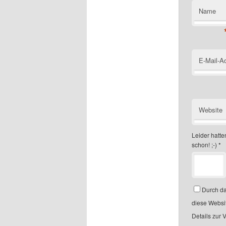
Name
E-Mail-A
Website
Leider hatten
schon! ;-)
*
Durch da
diese Websi
Details zur 