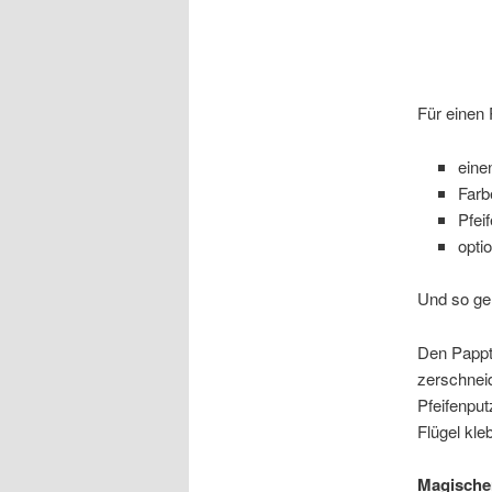
Für einen 
eine
Farb
Pfei
optio
Und so ge
Den Pappte
zerschnei
Pfeifenput
Flügel kleb
Magischer