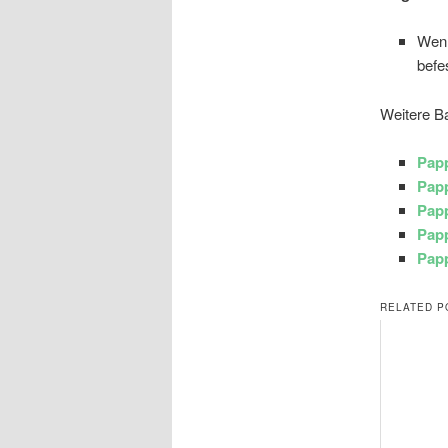
Wenn
befe
Weitere Ba
Papp
Papp
Pap
Papp
Papp
RELATED P