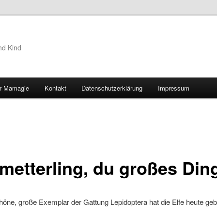
nd Kind
r Mamagie
Kontakt
Datenschutzerklärung
Impressum
hseln
metterling, du großes Di
öne, große Exemplar der Gattung Lepidoptera hat die Elfe heute geba