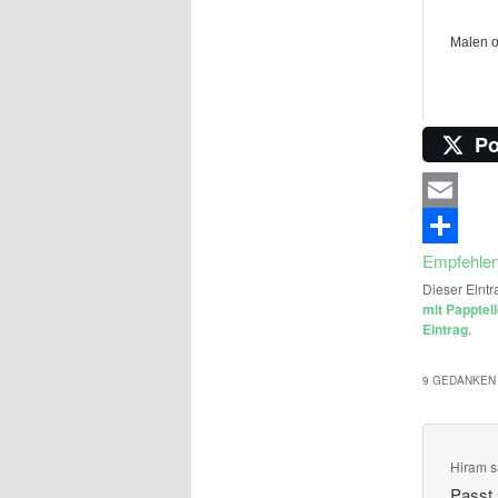
Malen o
Po
Email
Empfehle
Dieser Eintr
mit Papptel
Eintrag
.
9 GEDANKEN 
Hiram
s
Passt 