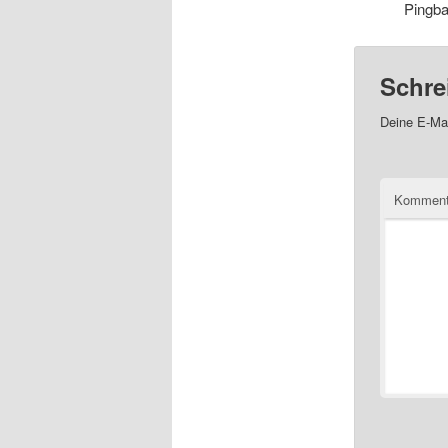
Pingb
Schre
Deine E-Mai
Komment