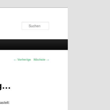
Suchen
←
Vorherige
Nächste
→
ng…
stelt: