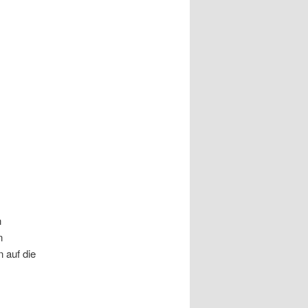
n
n
n auf die