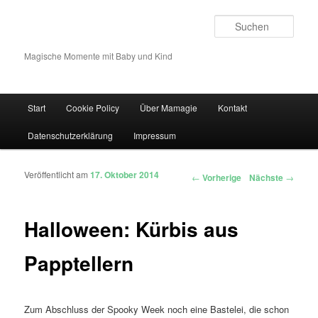
Such
Magische Momente mit Baby und Kind
Hauptmenü
Start
Cookie Policy
Über Mamagie
Kontakt
Zum Inhalt wechseln
Zum sekundären Inhalt wechseln
Datenschutzerklärung
Impressum
Veröffentlicht am
17. Oktober 2014
Artikelnavigation
←
Vorherige
Nächste
→
Halloween: Kürbis aus
Papptellern
Zum Abschluss der Spooky Week noch eine Bastelei, die schon