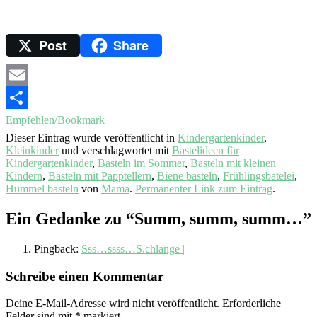
Post
Share
Email
Empfehlen/Bookmark
Dieser Eintrag wurde veröffentlicht in
Kindergartenkinder
,
Kleinkinder
und verschlagwortet mit
Bastelideen für
Kindergartenkinder
,
Basteln im Sommer
,
Basteln mit kleinen
Kindern
,
Basteln mit Papptellern
,
Biene basteln
,
Frühlingsbatelei
,
Hummel basteln
von
Mama
.
Permanenter Link zum Eintrag
.
Ein Gedanke zu “
Summ, summ, summ…
”
Pingback:
Sss…ssss…S.chlange |
Schreibe einen Kommentar
Deine E-Mail-Adresse wird nicht veröffentlicht.
Erforderliche
Felder sind mit
*
markiert