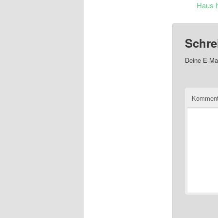
Haus h
Schre
Deine E-Mai
Komment