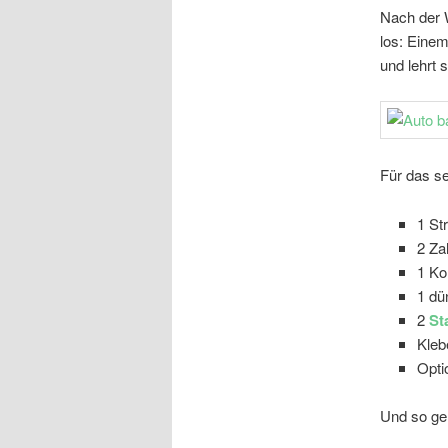
Nach der W
los: Einem
und lehrt 
Für das se
1 St
2 Za
1 Ko
1 dü
2
St
Kle
Opti
Und so ge