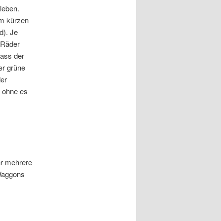
leben.
cm kürzen
d). Je
 Räder
dass der
er grüne
der
 ohne es
hr mehrere
 Waggons