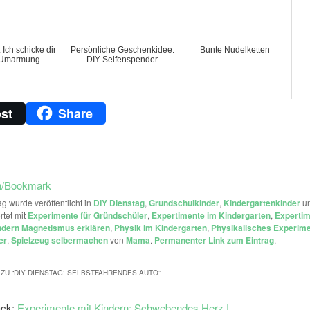
 Ich schicke dir
Persönliche Geschenkidee:
Bunte Nudelketten
 Umarmung
DIY Seifenspender
st
Share
n/Bookmark
ag wurde veröffentlicht in
DIY Dienstag
,
Grundschulkinder
,
Kindergartenkinder
u
rtet mit
Experimente für Gründschüler
,
Expertimente im Kindergarten
,
Expertim
ndern Magnetismus erklären
,
Physik im Kindergarten
,
Physikalisches Experime
er
,
Spielzeug selbermachen
von
Mama
.
Permanenter Link zum Eintrag
.
ZU “
DIY DIENSTAG: SELBSTFAHRENDES AUTO
”
ack:
Experimente mit Kindern: Schwebendes Herz |