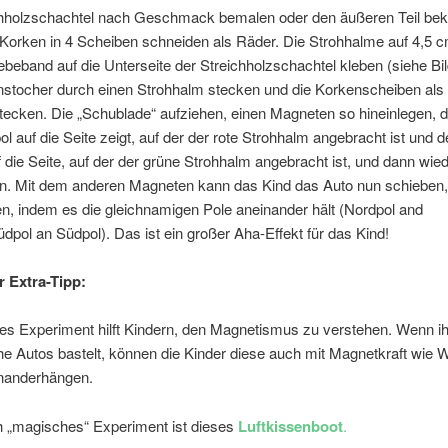
chholzschachtel nach Geschmack bemalen oder den äußeren Teil bek
Korken in 4 Scheiben schneiden als Räder. Die Strohhalme auf 4,5 
ebeband auf die Unterseite der Streichholzschachtel kleben (siehe Bil
nstocher durch einen Strohhalm stecken und die Korkenscheiben als
stecken. Die „Schublade“ aufziehen, einen Magneten so hineinlegen, 
ol auf die Seite zeigt, auf der der rote Strohhalm angebracht ist und d
 die Seite, auf der der grüne Strohhalm angebracht ist, und dann wie
n. Mit dem anderen Magneten kann das Kind das Auto nun schieben,
n, indem es die gleichnamigen Pole aneinander hält (Nordpol and
dpol an Südpol). Das ist ein großer Aha-Effekt für das Kind!
 Extra-Tipp:
es Experiment hilft Kindern, den Magnetismus zu verstehen. Wenn i
he Autos bastelt, können die Kinder diese auch mit Magnetkraft wie
nanderhängen.
h „magisches“ Experiment ist dieses
Luftkissenboot
.