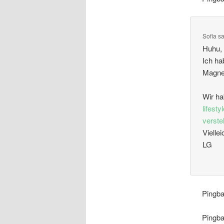
Sofia
sa
Huhu, 
Ich ha
Magnet
Wir ha
lifest
verst
Vielle
LG
Pingb
Pingb