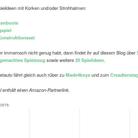
pielideen mit Korken und/oder Strohhalmen:
kenboote
spiel
onstruktionsset
ihr immernoch nicht genug habt, dann findet ihr auf diesem Blog über
tgemachtes Spielzeug
sowie weitere
20 Spielideen
.
auto fährt gleich auch rüber zu
Made4boys
und zum
Creadienstag
l enthält einen Amazon-Partnerlink.
OSTS: