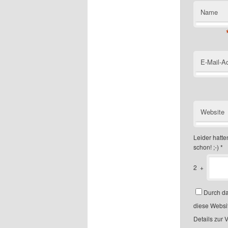
Name
E-Mail-A
Website
Leider hatten
schon! ;-)
*
2
+
Durch da
diese Websi
Details zur 