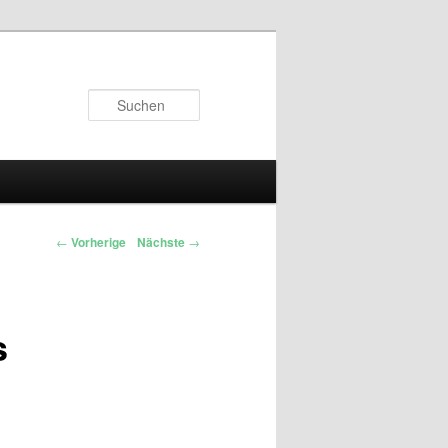
Suchen
←
Vorherige
Nächste
→
s