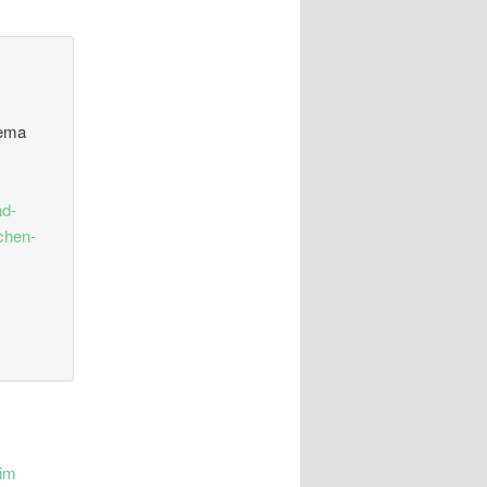
hema
nd-
chen-
 im