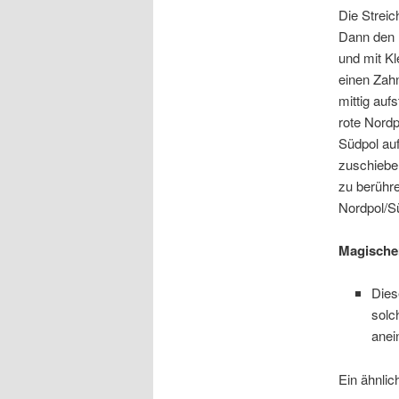
Die Strei
Dann den 
und mit Kl
einen Zah
mittig auf
rote Nordp
Südpol auf
zuschiebe
zu berühre
Nordpol/Sü
Magischer
Dies
solc
anei
Ein ähnlic