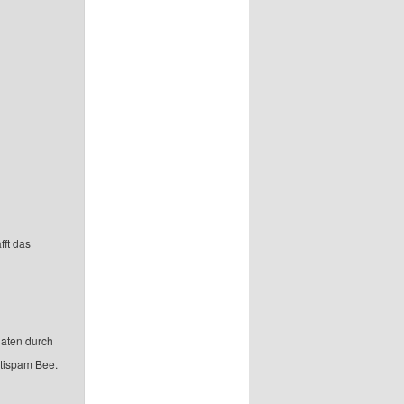
fft das
aten durch
ntispam Bee.