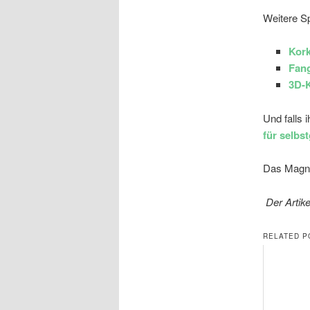
Weitere S
Kor
Fang
3D-K
Und falls 
für selbs
Das Magnet
Der Artike
RELATED P