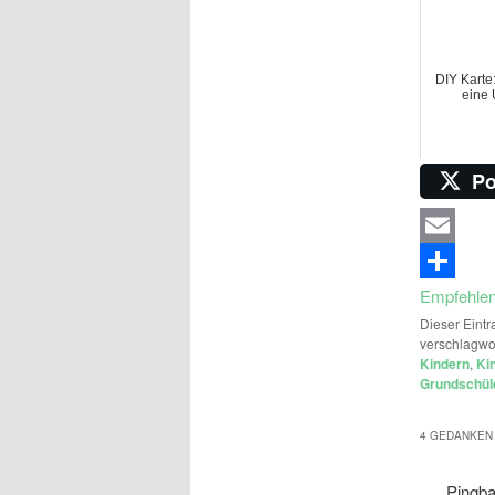
DIY Karte:
eine
Po
Email
Empfehle
Dieser Eintr
verschlagwo
Kindern
,
Ki
Grundschül
4 GEDANKEN 
Pingb