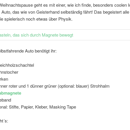
eihnachtspause geht es mit einer, wie ich finde, besonders coolen 
 Auto, das wie von Geisterhand selbständig fährt! Das begeistert alle
sie spielerisch noch etwas über Physik.
lbstfahrende Auto benötigt ihr:
reichholzschachtel
hnstocher
rken
nner roter und 1 dünner grüner (optional: blauer) Strohhalm
abmagnete
beband
onal: Stifte, Papier, Kleber, Masking Tape
ht´s: