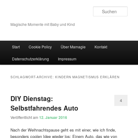
Such
Magische Momente mit Baby und Kind
Hauptmenü
Start
Cookie Policy
Über Mamagie
Kontakt
Zum Inhalt wechseln
Zum sekundären Inhalt wechseln
Datenschutzerklärung
Impressum
SCHLAGWORT-ARCHIVE:
KINDERN MAGNETISMUS ERKLÄREN
DIY Dienstag:
4
Selbstfahrendes Auto
Veröffentlicht am
12. Januar 2016
Nach der Weihnachtspause geht es mit einer, wie ich finde,
besonders coolen Idee wieder los: Einem Auto, das wie von