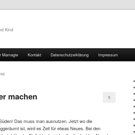
nd Kind
r Mamagie
Kontakt
Datenschutzerklärung
Impressum
hseln
RNE
ber machen
5
m Süden! Das muss man ausnutzen. Jetzt wo die
eräumt ist, wird es Zeit für etwas Neues. Bei den