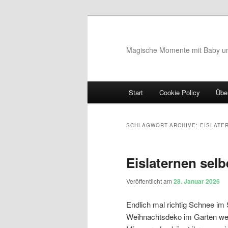
Magische Momente mit Baby u
Hauptmenü
Start
Cookie Policy
Übe
Zum Inhalt wechseln
Zum sekundären Inhalt wec
SCHLAGWORT-ARCHIVE:
EISLATE
Eislaternen sel
Veröffentlicht am
28. Januar 2026
Endlich mal richtig Schnee i
Weihnachtsdeko im Garten wegg