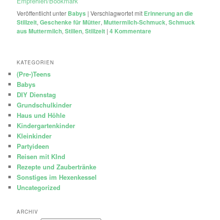
Empfehlen/Bookmark
Veröffentlicht unter
Babys
|
Verschlagwortet mit
Erinnerung an die
Stillzeit
,
Geschenke für Mütter
,
Muttermilch-Schmuck
,
Schmuck
aus Muttermilch
,
Stillen
,
Stillzeit
|
4
Kommentare
KATEGORIEN
(Pre-)Teens
Babys
DIY Dienstag
Grundschulkinder
Haus und Höhle
Kindergartenkinder
Kleinkinder
Partyideen
Reisen mit KInd
Rezepte und Zaubertränke
Sonstiges im Hexenkessel
Uncategorized
ARCHIV