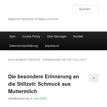
Such
Magische Momente mit Baby und Kind
Hauptmenü
Start
Cookie Policy
Über Mamagie
Kontakt
Zum Inhalt wechseln
Zum sekundären Inhalt wechseln
Datenschutzerklärung
Impressum
SCHLAGWORT-ARCHIVE:
ERINNERUNG AN DIE STILLZEIT
Die besondere Erinnerung an
4
die Stillzeit: Schmuck aus
Muttermilch
Veröffentlicht am
3. Juni 2026