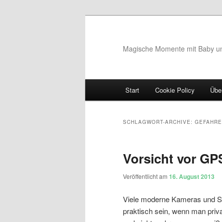
Magische Momente mit Baby u
Hauptmenü
Start
Cookie Policy
Übe
Zum Inhalt wechseln
Zum sekundären Inhalt wec
SCHLAGWORT-ARCHIVE:
GEFAHRE
Vorsicht vor GP
Veröffentlicht am
16. August 2013
Viele moderne Kameras und S
praktisch sein, wenn man priv