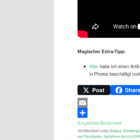
Magischer Extra-Tipp:
Hier
habe ich einen Artik
in Photos beschäftgt und 
Post
Shar
Email
Empfehlen/Bookmark
Veröffentlicht unter
Babys
,
Kinderga
auf Facebook
,
Gefahren durch EXIF