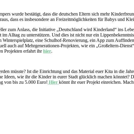
pers wurde bestätigt, dass die deutschen Eltern sich mehr Kinderfreun
aus, dass es insbesondere an Freizeitmöglichkeiten für Babys und Kle
ler zum Anlass, die Initiative „Deutschland wird Kinderland“ ins Leben
 im Alltag zu unterstützen. Und dies ist nicht nur ein Lippenbekenntni
n Winterspielplatz, eine Schulhof-Renovierung, ein App zum Auffinden 
uell auch auf Mehrgenerationen-Projekten, wie ein „Großeltern-Dienst“
 Projekten erfahrt ihr
hier
.
werden müsste? Ist die Einrichtung und das Material euer Kita in die 
ue Ideen, wie ihr die Kinder in eurer Stadt glücklich machen könntet?
ng von bis zu 5.000 Euro!
Hier
könnt ihr euer Projekt einreichen. Mac