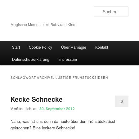
Such
Magische Momente mit Baby und Kind
Hauptmenü
Start
Cookie Policy
Über Mamagie
Kontakt
Zum Inhalt wechseln
Zum sekundären Inhalt wechseln
Datenschutzerklärung
Impressum
SCHLAGWORT-ARCHIVE:
LUSTIGE FRÜHSTÜCKSIDEEN
Kecke Schnecke
6
Veröffentlicht am
30. September 2012
Nanu, was ist uns denn da heute über den Frühstückstisch
gekrochen? Eine leckere Schnecke!