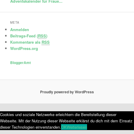
Adventskalender für Fraue...
META
Anmelden
Beitrags-Feed (
RSS
)
Kommentare als
RSS
WordPress.org
BloggerAmt
Proudly powered by WordPress
Cookies und soziale Netzwerke erleichtern die Bereitstellung dieser
Webseite. Mit der Nutzung dieser Webseite erklärst du dich mit dem Einsatz
dieser Technologien einverstanden.
OK
Weiterlesen