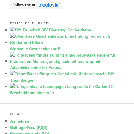
BELIEBTESTE ARTIKEL
DIY Dienstag: Schleuderba...
Sinnvolle Geschenke zur E...
Adventskalender für Fraue...
DIY
Traumfänger
10
Beschäftigungsideen fü...
META
Anmelden
Beitrags-Feed (
RSS
)
Kommentare als
RSS