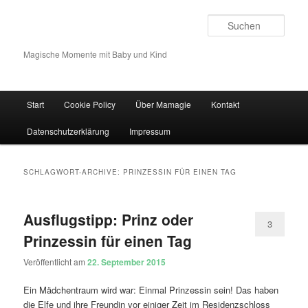
Such
Magische Momente mit Baby und Kind
Hauptmenü
Start
Cookie Policy
Über Mamagie
Kontakt
Zum Inhalt wechseln
Zum sekundären Inhalt wechseln
Datenschutzerklärung
Impressum
SCHLAGWORT-ARCHIVE:
PRINZESSIN FÜR EINEN TAG
Ausflugstipp: Prinz oder
3
Prinzessin für einen Tag
Veröffentlicht am
22. September 2015
Ein Mädchentraum wird war: Einmal Prinzessin sein! Das haben
die Elfe und ihre Freundin vor einiger Zeit im Residenzschloss