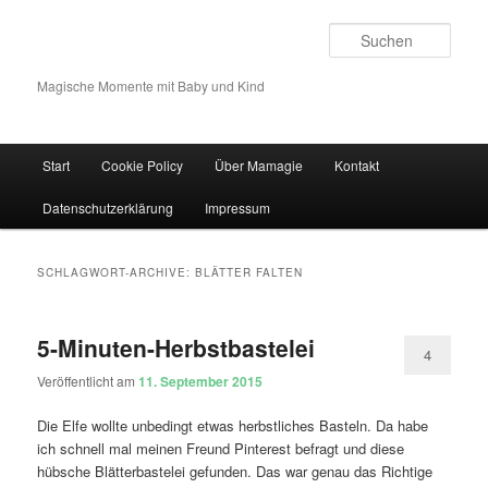
Such
Magische Momente mit Baby und Kind
Hauptmenü
Start
Cookie Policy
Über Mamagie
Kontakt
Zum Inhalt wechseln
Zum sekundären Inhalt wechseln
Datenschutzerklärung
Impressum
SCHLAGWORT-ARCHIVE:
BLÄTTER FALTEN
5-Minuten-Herbstbastelei
4
Veröffentlicht am
11. September 2015
Die Elfe wollte unbedingt etwas herbstliches Basteln. Da habe
ich schnell mal meinen Freund Pinterest befragt und diese
hübsche Blätterbastelei gefunden. Das war genau das Richtige