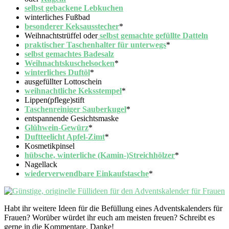
selbst gebackene Lebkuchen
winterliches Fußbad
besonderer Keksausstecher
*
Weihnachtstrüffel oder
selbst gemachte gefüllte Datteln
praktischer Taschenhalter für unterwegs
*
selbst gemachtes Badesalz
Weihnachtskuschelsocken
*
winterliches Duftöl
*
ausgefüllter Lottoschein
weihnachtliche Keksstempel
*
Lippen(pflege)stift
Taschenreiniger Sauberkugel
*
entspannende Gesichtsmaske
Glühwein-Gewürz
*
Duftteelicht Apfel-Zimt
*
Kosmetikpinsel
hübsche, winterliche (Kamin-)Streichhölzer
*
Nagellack
wiederverwendbare Einkaufstasche
*
Habt ihr weitere Ideen für die Befüllung eines Adventskalenders für
Frauen? Worüber würdet ihr euch am meisten freuen? Schreibt es
gerne in die Kommentare. Danke!