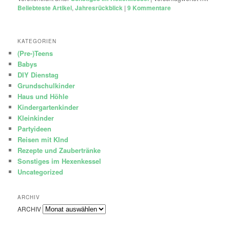
Beliebteste Artikel
,
Jahresrückblick
|
9
Kommentare
KATEGORIEN
(Pre-)Teens
Babys
DIY Dienstag
Grundschulkinder
Haus und Höhle
Kindergartenkinder
Kleinkinder
Partyideen
Reisen mit KInd
Rezepte und Zaubertränke
Sonstiges im Hexenkessel
Uncategorized
ARCHIV
ARCHIV