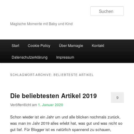
Such
Magische Momente mit Baby und Kind
Hauptmenü
Start
Cookie Policy
Über Mamagie
Kontakt
Zum Inhalt wechseln
Zum sekundären Inhalt wechseln
Datenschutzerklärung
Impressum
SCHLAGWORT-ARCHIVE:
BELIEBTESTE ARTIKEL
Die beliebtesten Artikel 2019
9
Veröffentlicht am
1. Januar 2020
Schon wieder ist ein Jahr um und alle blicken nochmals zurück,
was man im Jahr 2019 alles erlebt hat, was gut und was nicht so
gut lief. Für Blogger ist es natürlich spannend zu schauen,