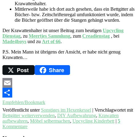
Krawattenhalter.
Mittlerweile habe ich dort auch gesehen, dass ein Bettgitter als
Bücher- bzw. Zeitschriftenregal umfunktioniert wurde, indem
die Bücher geöffnet über die Stangen gehängt wurden.
Der Krawattenhalter ist unser Beitrag zum heutigen
Upcycling
Dienstag
, zu
Meertjes Sammlung
, zum
Creadienstag
, bei
Made4boys
und zu
Art of 66
.
P.S. Mein Mann ist übrigens der Ansicht, er habe nicht genug
Krawatten…
Post
Share
Email
Empfehlen/Bookmark
Veröffentlicht unter
Sonstiges im Hexenkessel
|
Verschlagwortet mit
Bettgitter weiterverwenden
,
DIY Aufbewahrung
,
Krawatten
aufbewahren
,
Möbel selbermachen
,
Upcycling Kinderbett
|
5
Kommentare