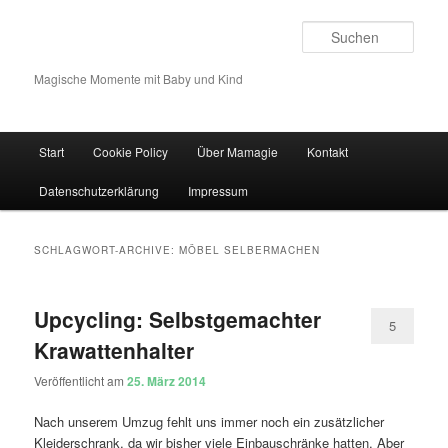
Such
Magische Momente mit Baby und Kind
Hauptmenü
Start
Cookie Policy
Über Mamagie
Kontakt
Zum Inhalt wechseln
Zum sekundären Inhalt wechseln
Datenschutzerklärung
Impressum
SCHLAGWORT-ARCHIVE:
MÖBEL SELBERMACHEN
Upcycling: Selbstgemachter
5
Krawattenhalter
Veröffentlicht am
25. März 2014
Nach unserem Umzug fehlt uns immer noch ein zusätzlicher
Kleiderschrank, da wir bisher viele Einbauschränke hatten. Aber