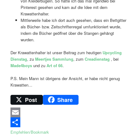
von Kleiderbügeln. So hatte ich das mal irgendwo bei
Pinterest gesehen und kam auf die Idee mit dem
Krawattenhalter.
Mittlerweile habe ich dort auch gesehen, dass ein Bettgitter
als Bücher- bzw. Zeitschriftenregal umfunktioniert wurde,
indem die Bücher geöffnet über die Stangen gehängt
wurden.
Der Krawattenhalter ist unser Beitrag zum heutigen
Upcycling
Dienstag
, zu
Meertjes Sammlung
, zum
Creadienstag
, bei
Made4boys
und zu
Art of 66
.
P.S. Mein Mann ist übrigens der Ansicht, er habe nicht genug
Krawatten…
Post
Share
Email
Empfehlen/Bookmark