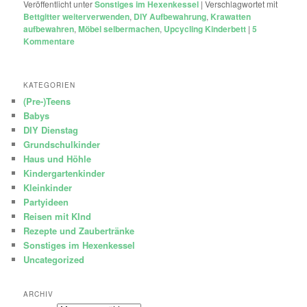
Veröffentlicht unter
Sonstiges im Hexenkessel
|
Verschlagwortet mit
Bettgitter weiterverwenden
,
DIY Aufbewahrung
,
Krawatten
aufbewahren
,
Möbel selbermachen
,
Upcycling Kinderbett
|
5
Kommentare
KATEGORIEN
(Pre-)Teens
Babys
DIY Dienstag
Grundschulkinder
Haus und Höhle
Kindergartenkinder
Kleinkinder
Partyideen
Reisen mit KInd
Rezepte und Zaubertränke
Sonstiges im Hexenkessel
Uncategorized
ARCHIV