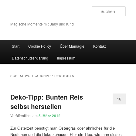
Such
Magische Momente mit Baby und Kind
Hauptmenü
Start
Cookie Policy
Über Mamagie
Kontakt
Zum Inhalt wechseln
Zum sekundären Inhalt wechseln
Datenschutzerklärung
Impressum
SCHLAGWORT-ARCHIVE:
DEKOGRAS
Deko-Tipp: Bunten Reis
16
selbst herstellen
Veröffentlicht am
5. März 2012
Zur Osterzeit benötigt man Ostergras oder ähnliches für die
Nestchen und die Deko zuhause. Hier ein Tipp, wie man dieses