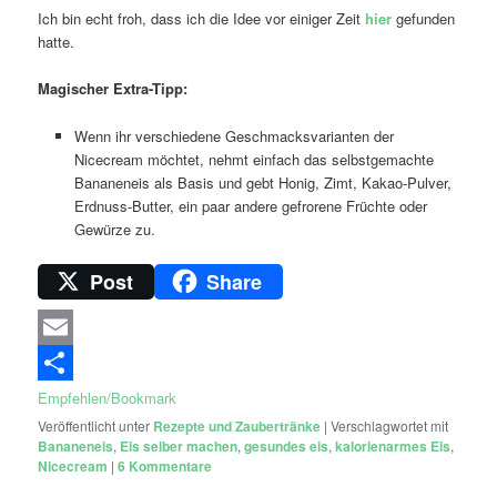
Ich bin echt froh, dass ich die Idee vor einiger Zeit
hier
gefunden
hatte.
Magischer Extra-Tipp:
Wenn ihr verschiedene Geschmacksvarianten der
Nicecream möchtet, nehmt einfach das selbstgemachte
Bananeneis als Basis und gebt Honig, Zimt, Kakao-Pulver,
Erdnuss-Butter, ein paar andere gefrorene Früchte oder
Gewürze zu.
Post
Share
Email
Empfehlen/Bookmark
Veröffentlicht unter
Rezepte und Zaubertränke
|
Verschlagwortet mit
Bananeneis
,
Eis selber machen
,
gesundes eis
,
kalorienarmes Eis
,
Nicecream
|
6
Kommentare