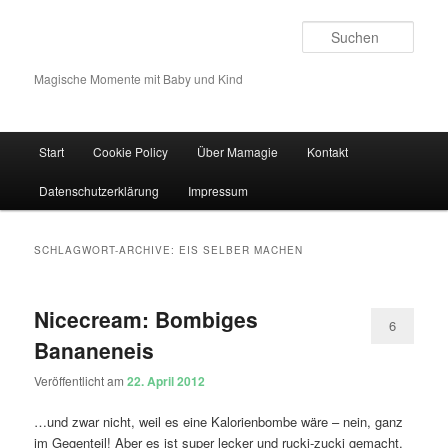
Such
Magische Momente mit Baby und Kind
Hauptmenü
Start
Cookie Policy
Über Mamagie
Kontakt
Zum Inhalt wechseln
Zum sekundären Inhalt wechseln
Datenschutzerklärung
Impressum
SCHLAGWORT-ARCHIVE:
EIS SELBER MACHEN
Nicecream: Bombiges
6
Bananeneis
Veröffentlicht am
22. April 2012
…und zwar nicht, weil es eine Kalorienbombe wäre – nein, ganz
im Gegenteil! Aber es ist super lecker und rucki-zucki gemacht.