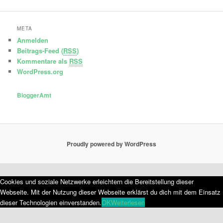
META
Anmelden
Beitrags-Feed (
RSS
)
Kommentare als
RSS
WordPress.org
BloggerAmt
Proudly powered by WordPress
Cookies und soziale Netzwerke erleichtern die Bereitstellung dieser
Webseite. Mit der Nutzung dieser Webseite erklärst du dich mit dem Einsatz
dieser Technologien einverstanden.
OK
Weiterlesen