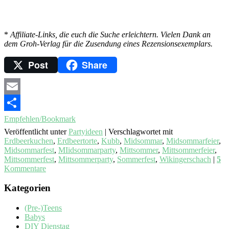
*
Affiliate-Links, die euch die Suche erleichtern. Vielen Dank an
dem Groh-Verlag für die Zusendung eines Rezensionsexemplars.
Post
Share
Email
Empfehlen/Bookmark
Veröffentlicht unter
Partyideen
|
Verschlagwortet mit
Erdbeerkuchen
,
Erdbeertorte
,
Kubb
,
Midsommar
,
Midsommarfeier
,
Midsommarfest
,
MIidsommarparty
,
Mittsommer
,
Mittsommerfeier
,
Mittsommerfest
,
Mittsommerparty
,
Sommerfest
,
Wikingerschach
|
5
Kommentare
Kategorien
(Pre-)Teens
Babys
DIY Dienstag