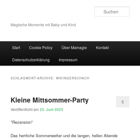
Such
Magische Momente mit Baby und Kind
Hauptmenü
Start
Cookie Policy
Über Mamagie
Kontakt
Zum Inhalt wechseln
Zum sekundären Inhalt wechseln
Datenschutzerklärung
Impressum
SCHLAGWORT-ARCHIVE:
WIKINGERSCHACH
Kleine Mittsommer-Party
5
Veröffentlicht am
25. Juni 2023
*Rezension*
Das herrliche Sommerwetter und die langen, hellen Abende