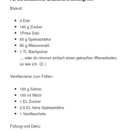
Biskuit:
4 Eier
140 g Zucker
1Prise Salz
50 g Speisestärke
80 g Weizenmehl
1 TL Backpulver
….oder du nimmst einfach einen gekauften Wienerboden,
so wie ich. 😉 )
Vanillecreme zum Füllen:
150 g Sahne
150 ml Milch
1 EL Zucker
2,5 EL feine Speisestärke
1 Vanilleschote
Füllung und Deko: