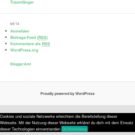
Traumfänger
META
Anmelden
Beitrags-Feed (
RSS
)
Kommentare als
RSS
WordPress.org
BloggerAmt
Proudly powered by WordPress
Cookies und soziale Netzwerke erleichtern die Bereitstellung dieser
Webseite. Mit der Nutzung dieser Webseite erklärst du dich mit dem Einsatz
dieser Technologien einverstanden.
OK
Weiterlesen