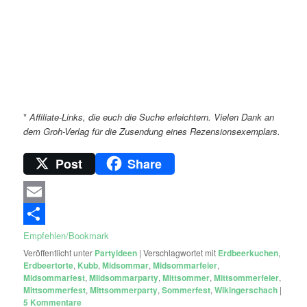
*
Affiliate-Links, die euch die Suche erleichtern. Vielen Dank an
dem Groh-Verlag für die Zusendung eines Rezensionsexemplars.
Post
Share
Email
Empfehlen/Bookmark
Veröffentlicht unter
Partyideen
|
Verschlagwortet mit
Erdbeerkuchen
,
Erdbeertorte
,
Kubb
,
Midsommar
,
Midsommarfeier
,
Midsommarfest
,
MIidsommarparty
,
Mittsommer
,
Mittsommerfeier
,
Mittsommerfest
,
Mittsommerparty
,
Sommerfest
,
Wikingerschach
|
5
Kommentare