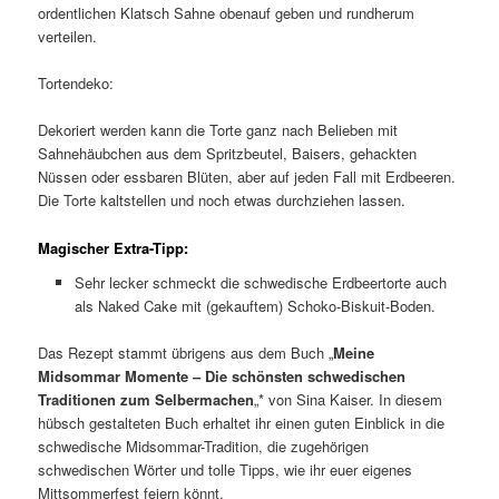
ordentlichen Klatsch Sahne obenauf geben und rundherum
verteilen.
Tortendeko:
Dekoriert werden kann die Torte ganz nach Belieben mit
Sahnehäubchen aus dem Spritzbeutel, Baisers, gehackten
Nüssen oder essbaren Blüten, aber auf jeden Fall mit Erdbeeren.
Die Torte kaltstellen und noch etwas durchziehen lassen.
Magischer Extra-Tipp:
Sehr lecker schmeckt die schwedische Erdbeertorte auch
als Naked Cake mit (gekauftem) Schoko-Biskuit-Boden.
Das Rezept stammt übrigens aus dem Buch „
Meine
Midsommar Momente – Die schönsten schwedischen
Traditionen zum Selbermachen
„* von Sina Kaiser. In diesem
hübsch gestalteten Buch erhaltet ihr einen guten Einblick in die
schwedische Midsommar-Tradition, die zugehörigen
schwedischen Wörter und tolle Tipps, wie ihr euer eigenes
Mittsommerfest feiern könnt.