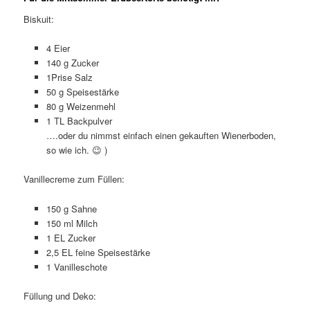
Biskuit:
4 Eier
140 g Zucker
1Prise Salz
50 g Speisestärke
80 g Weizenmehl
1 TL Backpulver
….oder du nimmst einfach einen gekauften Wienerboden,
so wie ich. 😉 )
Vanillecreme zum Füllen:
150 g Sahne
150 ml Milch
1 EL Zucker
2,5 EL feine Speisestärke
1 Vanilleschote
Füllung und Deko: