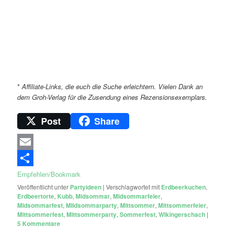
*
Affiliate-Links, die euch die Suche erleichtern. Vielen Dank an
dem Groh-Verlag für die Zusendung eines Rezensionsexemplars.
Post
Share
Email
Empfehlen/Bookmark
Veröffentlicht unter
Partyideen
|
Verschlagwortet mit
Erdbeerkuchen
,
Erdbeertorte
,
Kubb
,
Midsommar
,
Midsommarfeier
,
Midsommarfest
,
MIidsommarparty
,
Mittsommer
,
Mittsommerfeier
,
Mittsommerfest
,
Mittsommerparty
,
Sommerfest
,
Wikingerschach
|
5
Kommentare