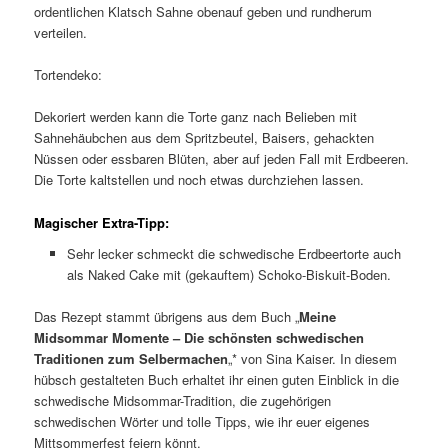
ordentlichen Klatsch Sahne obenauf geben und rundherum
verteilen.
Tortendeko:
Dekoriert werden kann die Torte ganz nach Belieben mit
Sahnehäubchen aus dem Spritzbeutel, Baisers, gehackten
Nüssen oder essbaren Blüten, aber auf jeden Fall mit Erdbeeren.
Die Torte kaltstellen und noch etwas durchziehen lassen.
Magischer Extra-Tipp:
Sehr lecker schmeckt die schwedische Erdbeertorte auch
als Naked Cake mit (gekauftem) Schoko-Biskuit-Boden.
Das Rezept stammt übrigens aus dem Buch „
Meine
Midsommar Momente – Die schönsten schwedischen
Traditionen zum Selbermachen
„* von Sina Kaiser. In diesem
hübsch gestalteten Buch erhaltet ihr einen guten Einblick in die
schwedische Midsommar-Tradition, die zugehörigen
schwedischen Wörter und tolle Tipps, wie ihr euer eigenes
Mittsommerfest feiern könnt.