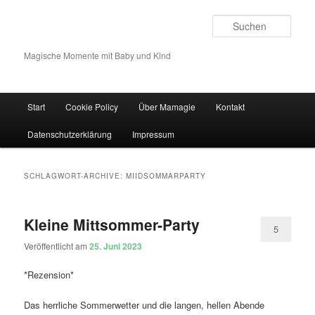
Such
Magische Momente mit Baby und Kind
Hauptmenü
Start
Cookie Policy
Über Mamagie
Kontakt
Zum Inhalt wechseln
Zum sekundären Inhalt wechseln
Datenschutzerklärung
Impressum
SCHLAGWORT-ARCHIVE:
MIIDSOMMARPARTY
Kleine Mittsommer-Party
5
Veröffentlicht am
25. Juni 2023
*Rezension*
Das herrliche Sommerwetter und die langen, hellen Abende