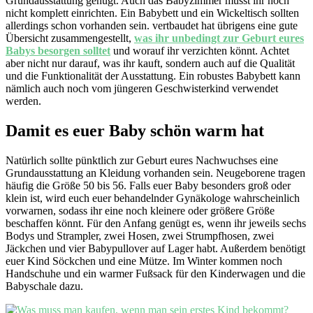
Grundausstattung genügt. Auch das Babyzimmer müsst ihr noch
nicht komplett einrichten. Ein Babybett und ein Wickeltisch sollten
allerdings schon vorhanden sein. vertbaudet hat übrigens eine gute
Übersicht zusammengestellt,
was ihr unbedingt zur Geburt eures
Babys besorgen solltet
und worauf ihr verzichten könnt. Achtet
aber nicht nur darauf, was ihr kauft, sondern auch auf die Qualität
und die Funktionalität der Ausstattung. Ein robustes Babybett kann
nämlich auch noch vom jüngeren Geschwisterkind verwendet
werden.
Damit es euer Baby schön warm hat
Natürlich sollte pünktlich zur Geburt eures Nachwuchses eine
Grundausstattung an Kleidung vorhanden sein. Neugeborene tragen
häufig die Größe 50 bis 56. Falls euer Baby besonders groß oder
klein ist, wird euch euer behandelnder Gynäkologe wahrscheinlich
vorwarnen, sodass ihr eine noch kleinere oder größere Größe
beschaffen könnt. Für den Anfang genügt es, wenn ihr jeweils sechs
Bodys und Strampler, zwei Hosen, zwei Strumpfhosen, zwei
Jäckchen und vier Babypullover auf Lager habt. Außerdem benötigt
euer Kind Söckchen und eine Mütze. Im Winter kommen noch
Handschuhe und ein warmer Fußsack für den Kinderwagen und die
Babyschale dazu.