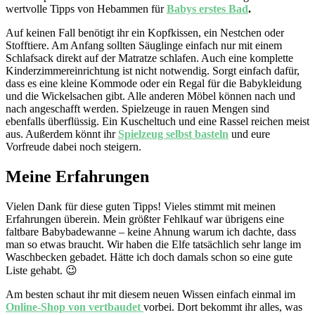
wertvolle Tipps von Hebammen für
Babys erstes Bad
.
Auf keinen Fall benötigt ihr ein Kopfkissen, ein Nestchen oder
Stofftiere. Am Anfang sollten Säuglinge einfach nur mit einem
Schlafsack direkt auf der Matratze schlafen. Auch eine komplette
Kinderzimmereinrichtung ist nicht notwendig. Sorgt einfach dafür,
dass es eine kleine Kommode oder ein Regal für die Babykleidung
und die Wickelsachen gibt. Alle anderen Möbel können nach und
nach angeschafft werden. Spielzeuge in rauen Mengen sind
ebenfalls überflüssig. Ein Kuscheltuch und eine Rassel reichen meist
aus. Außerdem könnt ihr
Spielzeug selbst basteln
und eure
Vorfreude dabei noch steigern.
Meine Erfahrungen
Vielen Dank für diese guten Tipps! Vieles stimmt mit meinen
Erfahrungen überein. Mein größter Fehlkauf war übrigens eine
faltbare Babybadewanne – keine Ahnung warum ich dachte, dass
man so etwas braucht. Wir haben die Elfe tatsächlich sehr lange im
Waschbecken gebadet. Hätte ich doch damals schon so eine gute
Liste gehabt. 😉
Am besten schaut ihr mit diesem neuen Wissen einfach einmal im
Online-Shop von vertbaudet
vorbei. Dort bekommt ihr alles, was