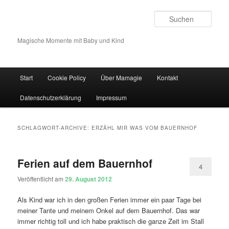
Such
Magische Momente mit Baby und Kind
Hauptmenü
Start
Cookie Policy
Über Mamagie
Kontakt
Zum Inhalt wechseln
Zum sekundären Inhalt wechseln
Datenschutzerklärung
Impressum
SCHLAGWORT-ARCHIVE:
ERZÄHL MIR WAS VOM BAUERNHOF
Ferien auf dem Bauernhof
4
Veröffentlicht am
29. August 2012
Als Kind war ich in den großen Ferien immer ein paar Tage bei
meiner Tante und meinem Onkel auf dem Bauernhof. Das war
immer richtig toll und ich habe praktisch die ganze Zeit im Stall