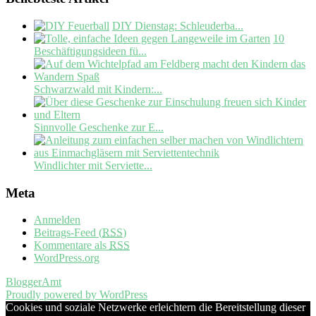
DIY Dienstag: Schleuderba...
10
Beschäftigungsideen fü...
Schwarzwald mit Kindern:...
Sinnvolle Geschenke zur E...
Windlichter mit Serviette...
Meta
Anmelden
Beitrags-Feed (
RSS
)
Kommentare als
RSS
WordPress.org
BloggerAmt
Proudly powered by WordPress
Cookies und soziale Netzwerke erleichtern die Bereitstellung dieser