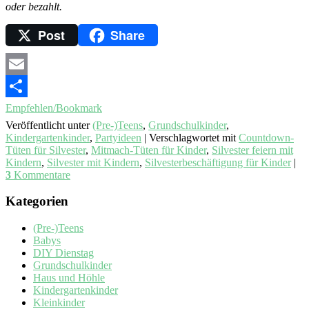
oder bezahlt.
Post
Share
Email
Empfehlen/Bookmark
Veröffentlicht unter
(Pre-)Teens
,
Grundschulkinder
,
Kindergartenkinder
,
Partyideen
|
Verschlagwortet mit
Countdown-
Tüten für Silvester
,
Mitmach-Tüten für Kinder
,
Silvester feiern mit
Kindern
,
Silvester mit Kindern
,
Silvesterbeschäftigung für Kinder
|
3
Kommentare
Kategorien
(Pre-)Teens
Babys
DIY Dienstag
Grundschulkinder
Haus und Höhle
Kindergartenkinder
Kleinkinder