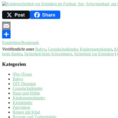
Post
Share
Email
Empfehlen/Bookmark
Veröffentlicht unter
Babys
,
Grundschulkinder
,
Kindergartenkinder
,
Kl
beim Baden
,
Sicherheit beim Schwimmen
,
Sicherheit vor Ertrinken
|
Kategorien
(Pre-)Teens
Babys
DIY Dienstag
Grundschulkinder
Haus und Höhle
Kindergartenkinder
Kleinkinder
Partyideen
Reisen mit KInd
Rezepte und Zaubertränke