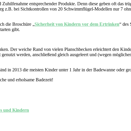
d Zuhilfenahme entsprechender Produkte. Denn diese geben oft das trüg
z.B. bei Sichtkontrollen von 20 Schwimmflügel-Modellen nur 7 ohne 
ch die Broschüre „
Sicherheit von Kindern vor dem Ertrinken
“ des 
arten gibt.
nken. Der weiche Rand von vielen Planschbecken erleichtert den Kinder
cht genutzt werden, anschließend gleich ausgeleert und (wegen möglic
sind in 2013 die meisten Kinder unter 1 Jahr in der Badewanne oder g
liche und erholsame Badezeit!
ys und Kindern