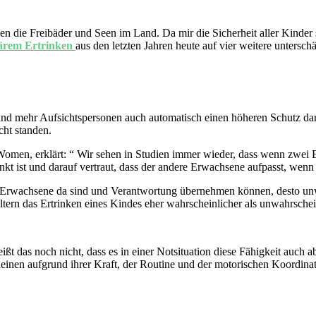
men die Freibäder und Seen im Land. Da mir die Sicherheit aller Kinder
ärem Ertrinken
aus den letzten Jahren heute auf vier weitere unters
n und mehr Aufsichtspersonen auch automatisch einen höheren Schutz dar
cht standen.
omen, erklärt: “ Wir sehen in Studien immer wieder, dass wenn zwei 
lenkt ist und darauf vertraut, dass der andere Erwachsene aufpasst, wenn
 Erwachsene da sind und Verantwortung übernehmen können, desto unwah
Eltern das Ertrinken eines Kindes eher wahrscheinlicher als unwahrsche
das noch nicht, dass es in einer Notsituation diese Fähigkeit auch ab
inen aufgrund ihrer Kraft, der Routine und der motorischen Koordinat