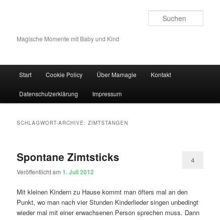
Such
Magische Momente mit Baby und Kind
Hauptmenü
Start
Cookie Policy
Über Mamagie
Kontakt
Zum Inhalt wechseln
Zum sekundären Inhalt wechseln
Datenschutzerklärung
Impressum
SCHLAGWORT-ARCHIVE:
ZIMTSTANGEN
Spontane Zimtsticks
4
Veröffentlicht am
1. Juli 2012
Mit kleinen Kindern zu Hause kommt man öfters mal an den
Punkt, wo man nach vier Stunden Kinderlieder singen unbedingt
wieder mal mit einer erwachsenen Person sprechen muss. Dann