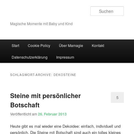
Such
Magische Momente mit Baby und Kind
Hauptmenü
Start
Cookie Policy
Über Mamagie
Kontakt
Zum Inhalt wechseln
Zum sekundären Inhalt wechseln
Datenschutzerklärung
Impressum
SCHLAGWORT-ARCHIVE:
DEKOSTEINE
Steine mit persönlicher
5
Botschaft
Veröffentlicht am
26. Februar 2013
Heute gibt es mal wieder eine Dekoidee: einfach, individuell und
persönlich. Die Steine mit Botschaft sind auch ein tolles kleines