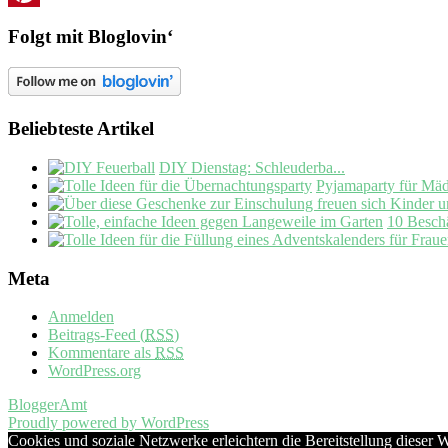
Pinterest
Folgt mit Bloglovin‘
Beliebteste Artikel
DIY Dienstag: Schleuderba...
Pyjamaparty für Mäd
10 Beschä
Meta
Anmelden
Beitrags-Feed (
RSS
)
Kommentare als
RSS
WordPress.org
BloggerAmt
Proudly powered by WordPress
Cookies und soziale Netzwerke erleichtern die Bereitstellung dieser 