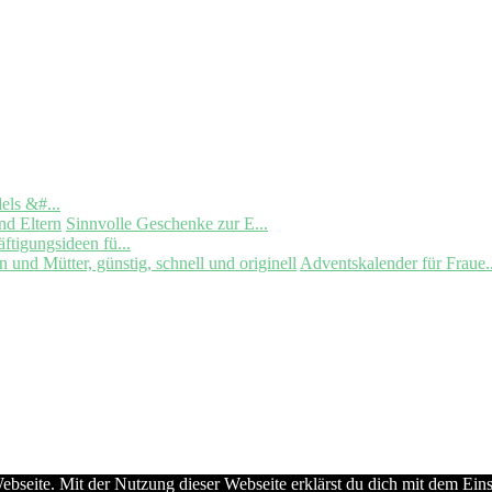
els &#...
Sinnvolle Geschenke zur E...
ftigungsideen fü...
Adventskalender für Fraue..
Webseite. Mit der Nutzung dieser Webseite erklärst du dich mit dem Ein