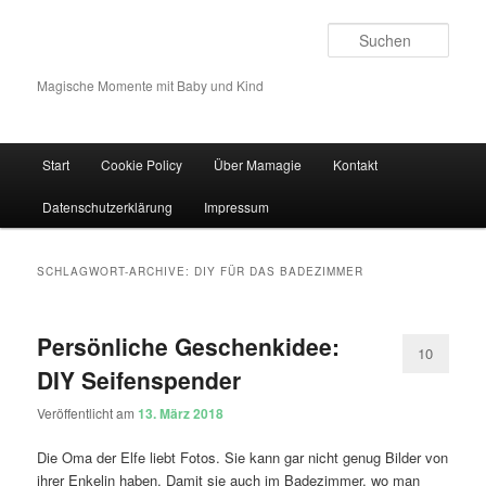
Such
Magische Momente mit Baby und Kind
Hauptmenü
Start
Cookie Policy
Über Mamagie
Kontakt
Zum Inhalt wechseln
Zum sekundären Inhalt wechseln
Datenschutzerklärung
Impressum
SCHLAGWORT-ARCHIVE:
DIY FÜR DAS BADEZIMMER
Persönliche Geschenkidee:
10
DIY Seifenspender
Veröffentlicht am
13. März 2018
Die Oma der Elfe liebt Fotos. Sie kann gar nicht genug Bilder von
ihrer Enkelin haben. Damit sie auch im Badezimmer, wo man