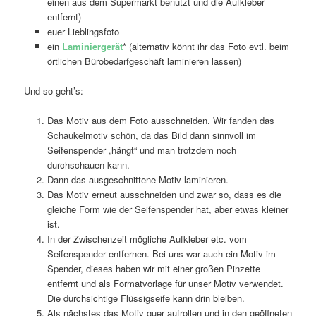
einen aus dem Supermarkt benutzt und die Aufkleber
entfernt)
euer Lieblingsfoto
ein
Laminiergerät
* (alternativ könnt ihr das Foto evtl. beim
örtlichen Bürobedarfgeschäft laminieren lassen)
Und so geht’s:
Das Motiv aus dem Foto ausschneiden. Wir fanden das
Schaukelmotiv schön, da das Bild dann sinnvoll im
Seifenspender „hängt“ und man trotzdem noch
durchschauen kann.
Dann das ausgeschnittene Motiv laminieren.
Das Motiv erneut ausschneiden und zwar so, dass es die
gleiche Form wie der Seifenspender hat, aber etwas kleiner
ist.
In der Zwischenzeit mögliche Aufkleber etc. vom
Seifenspender entfernen. Bei uns war auch ein Motiv im
Spender, dieses haben wir mit einer großen Pinzette
entfernt und als Formatvorlage für unser Motiv verwendet.
Die durchsichtige Flüssigseife kann drin bleiben.
Als nächstes das Motiv quer aufrollen und in den geöffneten