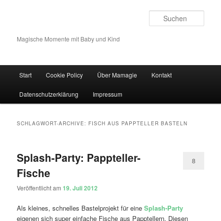
Such
Magische Momente mit Baby und Kind
Hauptmenü
Start
Cookie Policy
Über Mamagie
Kontakt
Zum Inhalt wechseln
Zum sekundären Inhalt wechseln
Datenschutzerklärung
Impressum
SCHLAGWORT-ARCHIVE:
FISCH AUS PAPPTELLER BASTELN
Splash-Party: Pappteller-
8
Fische
Veröffentlicht am
19. Juli 2012
Als kleines, schnelles Bastelprojekt für eine
Splash-Party
eigenen sich super einfache Fische aus Papptellern. Diesen