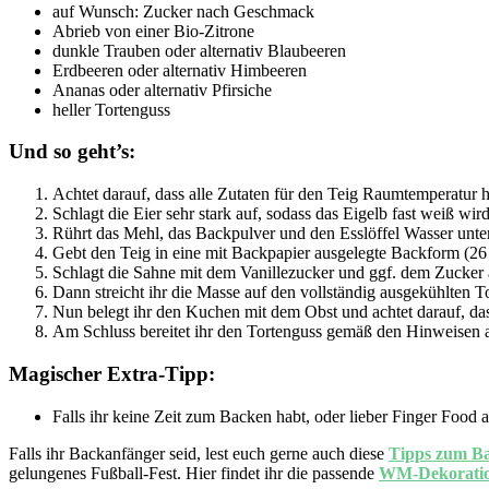
auf Wunsch: Zucker nach Geschmack
Abrieb von einer Bio-Zitrone
dunkle Trauben oder alternativ Blaubeeren
Erdbeeren oder alternativ Himbeeren
Ananas oder alternativ Pfirsiche
heller Tortenguss
Und so geht’s:
Achtet darauf, dass alle Zutaten für den Teig Raumtemperatur 
Schlagt die Eier sehr stark auf, sodass das Eigelb fast weiß wi
Rührt das Mehl, das Backpulver und den Esslöffel Wasser unter
Gebt den Teig in eine mit Backpapier ausgelegte Backform (26
Schlagt die Sahne mit dem Vanillezucker und ggf. dem Zucker 
Dann streicht ihr die Masse auf den vollständig ausgekühlten 
Nun belegt ihr den Kuchen mit dem Obst und achtet darauf, dass 
Am Schluss bereitet ihr den Tortenguss gemäß den Hinweisen a
Magischer Extra-Tipp:
Falls ihr keine Zeit zum Backen habt, oder lieber Finger Food a
Falls ihr Backanfänger seid, lest euch gerne auch diese
Tipps zum B
gelungenes Fußball-Fest. Hier findet ihr die passende
WM-Dekorati