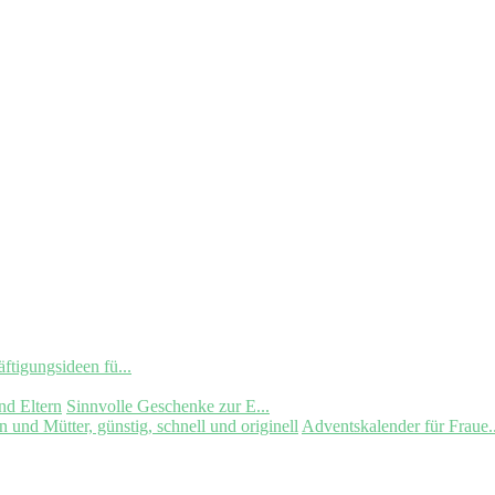
ftigungsideen fü...
Sinnvolle Geschenke zur E...
Adventskalender für Fraue..