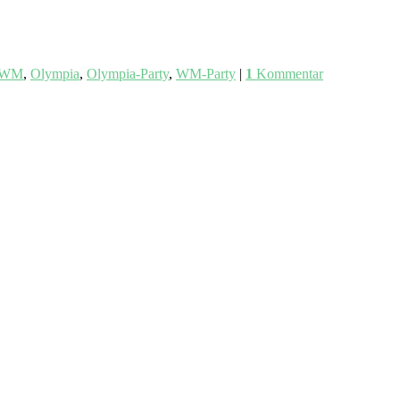
l-WM
,
Olympia
,
Olympia-Party
,
WM-Party
|
1
Kommentar