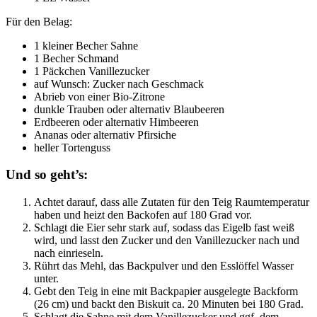
Für den Belag:
1 kleiner Becher Sahne
1 Becher Schmand
1 Päckchen Vanillezucker
auf Wunsch: Zucker nach Geschmack
Abrieb von einer Bio-Zitrone
dunkle Trauben oder alternativ Blaubeeren
Erdbeeren oder alternativ Himbeeren
Ananas oder alternativ Pfirsiche
heller Tortenguss
Und so geht’s:
Achtet darauf, dass alle Zutaten für den Teig Raumtemperatur
haben und heizt den Backofen auf 180 Grad vor.
Schlagt die Eier sehr stark auf, sodass das Eigelb fast weiß
wird, und lasst den Zucker und den Vanillezucker nach und
nach einrieseln.
Rührt das Mehl, das Backpulver und den Esslöffel Wasser
unter.
Gebt den Teig in eine mit Backpapier ausgelegte Backform
(26 cm) und backt den Biskuit ca. 20 Minuten bei 180 Grad.
Schlagt die Sahne mit dem Vanillezucker und ggf. dem