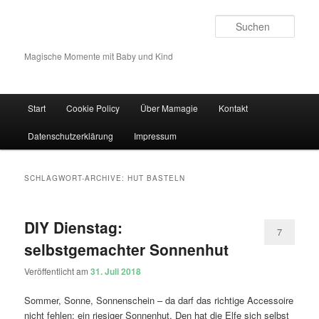
Such
Magische Momente mit Baby und Kind
Hauptmenü
Start
Cookie Policy
Über Mamagie
Kontakt
Zum Inhalt wechseln
Zum sekundären Inhalt wechseln
Datenschutzerklärung
Impressum
SCHLAGWORT-ARCHIVE:
HUT BASTELN
DIY Dienstag:
7
selbstgemachter Sonnenhut
Veröffentlicht am
31. Juli 2018
Sommer, Sonne, Sonnenschein – da darf das richtige Accessoire
nicht fehlen: ein riesiger Sonnenhut. Den hat die Elfe sich selbst