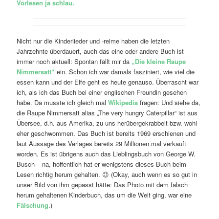
Vorlesen ja schlau.
Nicht nur die Kinderlieder und -reime haben die letzten
Jahrzehnte überdauert, auch das eine oder andere Buch ist
immer noch aktuell: Spontan fällt mir da
„Die kleine Raupe
Nimmersatt“
ein. Schon ich war damals fasziniert, wie viel die
essen kann und der Elfe geht es heute genauso. Überrascht war
ich, als ich das Buch bei einer englischen Freundin gesehen
habe. Da musste ich gleich mal
Wikipedia
fragen: Und siehe da,
die Raupe Nimmersatt alias „The very hungry Caterpillar“ ist aus
Übersee, d.h. aus Amerika, zu uns herübergekrabbelt bzw. wohl
eher geschwommen. Das Buch ist bereits 1969 erschienen und
laut Aussage des Verlages bereits 29 Millionen mal verkauft
worden. Es ist übrigens auch das Lieblingsbuch von George W.
Busch – na, hoffentlich hat er wenigstens dieses Buch beim
Lesen richtig herum gehalten. 😉 (Okay, auch wenn es so gut in
unser Bild von ihm gepasst hätte: Das Photo mit dem falsch
herum gehaltenen Kinderbuch, das um die Welt ging, war eine
Fälschung
.)