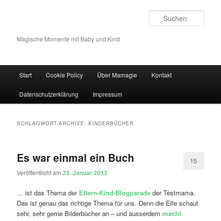
Such
Magische Momente mit Baby und Kind
Hauptmenü
Start
Cookie Policy
Über Mamagie
Kontakt
Zum Inhalt wechseln
Zum sekundären Inhalt wechseln
Datenschutzerklärung
Impressum
SCHLAGWORT-ARCHIVE:
KINDERBÜCHER
Es war einmal ein Buch
15
Veröffentlicht am
23. Januar 2012
… ist das Thema der
Eltern-Kind-Blogparade
der Testmama.
Das ist genau das richtige Thema für uns. Denn die Elfe schaut
sehr, sehr gerne Bilderbücher an – und ausserdem
macht