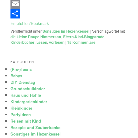
Email
Empfehlen/Bookmark
Veröffentlicht unter
Sonstiges im Hexenkessel
|
Verschlagwortet mit
die kleine Raupe Nimmersatt
,
Eltern-Kind-Blogparade
,
Kinderbücher
,
Lesen
,
vorlesen
|
15
Kommentare
KATEGORIEN
(Pre-)Teens
Babys
DIY Dienstag
Grundschulkinder
Haus und Höhle
Kindergartenkinder
Kleinkinder
Partyideen
Reisen mit KInd
Rezepte und Zaubertränke
Sonstiges im Hexenkessel