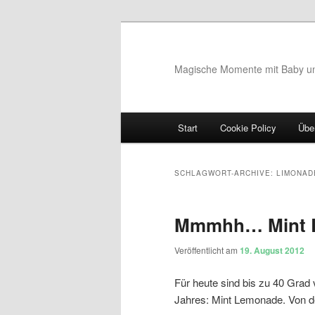
Magische Momente mit Baby u
Hauptmenü
Start
Cookie Policy
Übe
Zum Inhalt wechseln
Zum sekundären Inhalt wec
SCHLAGWORT-ARCHIVE:
LIMONAD
Mmmhh… Mint 
Veröffentlicht am
19. August 2012
Für heute sind bis zu 40 Grad 
Jahres: Mint Lemonade. Von der