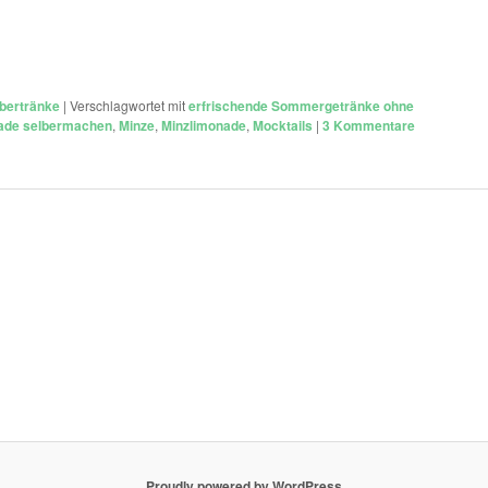
bertränke
|
Verschlagwortet mit
erfrischende Sommergetränke ohne
ade selbermachen
,
Minze
,
Minzlimonade
,
Mocktails
|
3
Kommentare
Proudly powered by WordPress