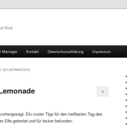
nd Kind
r Mamagie
Kontakt
Datenschutzerklärung
Impressum
hseln
E SELBERMACHEN
Lemonade
3
vorhergesagt. Ein cooler Tipp für den heißesten Tag des
 Elfe getestet und für lecker befunden.