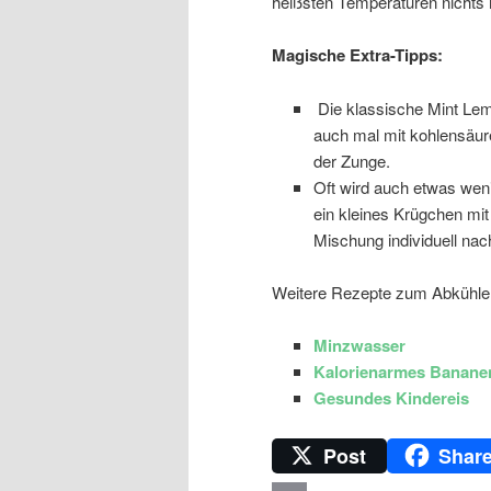
heißsten Temperaturen nichts
Magische Extra-Tipps:
Die klassische Mint Lem
auch mal mit kohlensäur
der Zunge.
Oft wird auch etwas wen
ein kleines Krügchen mit
Mischung individuell n
Weitere Rezepte zum Abkühle
Minzwasser
Kalorienarmes Banane
Gesundes Kindereis
Post
Shar