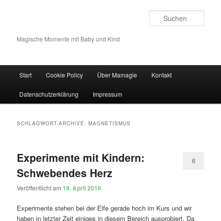
Such
Magische Momente mit Baby und Kind
Hauptmenü
Start
Cookie Policy
Über Mamagie
Kontakt
Zum Inhalt wechseln
Zum sekundären Inhalt wechseln
Datenschutzerklärung
Impressum
SCHLAGWORT-ARCHIVE:
MAGNETISMUS
Experimente mit Kindern:
6
Schwebendes Herz
Veröffentlicht am
19. April 2016
Experimente stehen bei der Elfe gerade hoch im Kurs und wir
haben in letzter Zeit einiges in diesem Bereich ausprobiert. Da