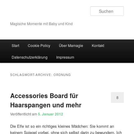
Such
Magische Momente mit Baby und Kind
Hauptmenü
Start
Cookie Policy
Über Mamagie
Kontakt
Zum Inhalt wechseln
Zum sekundären Inhalt wechseln
Datenschutzerklärung
Impressum
SCHLAGWORT-ARCHIVE:
ORDNUNG
Accessories Board für
8
Haarspangen und mehr
Veröffentlicht am
5. Januar 2012
Die Elfe ist so ein richtiges kleines Mädchen: Sie kommt an
keinem Spiegel vorbei, ohne sich selbst darin zu bewundern. Ich