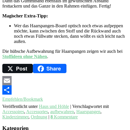
Dann das Gummiband ebenfalls im gewünschten Abstand
festtackern und das Ganze in den Rahmen einfügen. Fertig!
Magischer Extra-Tipp:
Wer das Haarspangen-Board optisch noch etwas aufpeppen
möchte, kann zwischen den Stoff und die Rückwand auch
noch etwas Füllwatte stecken, dann wölbt es sich leicht nach
außen.
Die hübsche Aufbewahrung für Haarspangen zeigen wir auch bei
Stoffideen ohne Nähen
.
Post
Share
Email
Empfehlen/Bookmark
Veröffentlicht unter
Haus und Höhle
|
Verschlagwortet mit
Accessoires
,
Accessories
,
aufbewahren
,
Haarspangen
,
Kinderzimmer
,
Ordnung
|
8
Kommentare
Kategorien