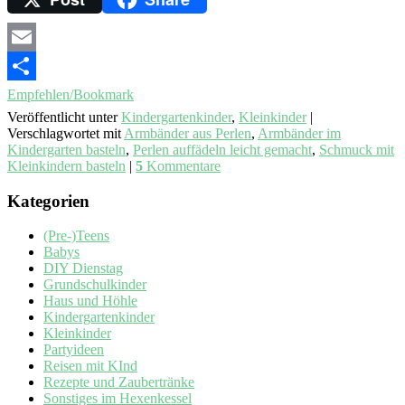
Email
Empfehlen/Bookmark
Veröffentlicht unter
Kindergartenkinder
,
Kleinkinder
|
Verschlagwortet mit
Armbänder aus Perlen
,
Armbänder im
Kindergarten basteln
,
Perlen auffädeln leicht gemacht
,
Schmuck mit
Kleinkindern basteln
|
5
Kommentare
Kategorien
(Pre-)Teens
Babys
DIY Dienstag
Grundschulkinder
Haus und Höhle
Kindergartenkinder
Kleinkinder
Partyideen
Reisen mit KInd
Rezepte und Zaubertränke
Sonstiges im Hexenkessel