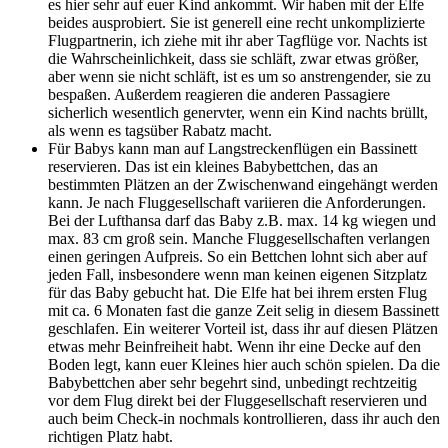
es hier sehr auf euer Kind ankommt. Wir haben mit der Elfe
beides ausprobiert. Sie ist generell eine recht unkomplizierte
Flugpartnerin, ich ziehe mit ihr aber Tagflüge vor. Nachts ist
die Wahrscheinlichkeit, dass sie schläft, zwar etwas größer,
aber wenn sie nicht schläft, ist es um so anstrengender, sie zu
bespaßen. Außerdem reagieren die anderen Passagiere
sicherlich wesentlich genervter, wenn ein Kind nachts brüllt,
als wenn es tagsüber Rabatz macht.
Für Babys kann man auf Langstreckenflügen ein Bassinett
reservieren. Das ist ein kleines Babybettchen, das an
bestimmten Plätzen an der Zwischenwand eingehängt werden
kann. Je nach Fluggesellschaft variieren die Anforderungen.
Bei der Lufthansa darf das Baby z.B. max. 14 kg wiegen und
max. 83 cm groß sein. Manche Fluggesellschaften verlangen
einen geringen Aufpreis. So ein Bettchen lohnt sich aber auf
jeden Fall, insbesondere wenn man keinen eigenen Sitzplatz
für das Baby gebucht hat. Die Elfe hat bei ihrem ersten Flug
mit ca. 6 Monaten fast die ganze Zeit selig in diesem Bassinett
geschlafen. Ein weiterer Vorteil ist, dass ihr auf diesen Plätzen
etwas mehr Beinfreiheit habt. Wenn ihr eine Decke auf den
Boden legt, kann euer Kleines hier auch schön spielen. Da die
Babybettchen aber sehr begehrt sind, unbedingt rechtzeitig
vor dem Flug direkt bei der Fluggesellschaft reservieren und
auch beim Check-in nochmals kontrollieren, dass ihr auch den
richtigen Platz habt.