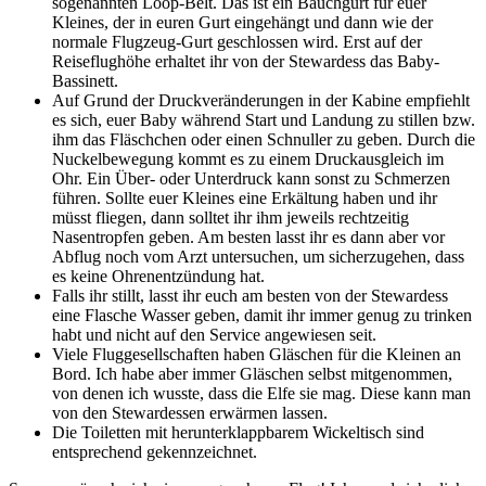
sogenannten Loop-Belt. Das ist ein Bauchgurt für euer
Kleines, der in euren Gurt eingehängt und dann wie der
normale Flugzeug-Gurt geschlossen wird. Erst auf der
Reiseflughöhe erhaltet ihr von der Stewardess das Baby-
Bassinett.
Auf Grund der Druckveränderungen in der Kabine empfiehlt
es sich, euer Baby während Start und Landung zu stillen bzw.
ihm das Fläschchen oder einen Schnuller zu geben. Durch die
Nuckelbewegung kommt es zu einem Druckausgleich im
Ohr. Ein Über- oder Unterdruck kann sonst zu Schmerzen
führen. Sollte euer Kleines eine Erkältung haben und ihr
müsst fliegen, dann solltet ihr ihm jeweils rechtzeitig
Nasentropfen geben. Am besten lasst ihr es dann aber vor
Abflug noch vom Arzt untersuchen, um sicherzugehen, dass
es keine Ohrenentzündung hat.
Falls ihr stillt, lasst ihr euch am besten von der Stewardess
eine Flasche Wasser geben, damit ihr immer genug zu trinken
habt und nicht auf den Service angewiesen seit.
Viele Fluggesellschaften haben Gläschen für die Kleinen an
Bord. Ich habe aber immer Gläschen selbst mitgenommen,
von denen ich wusste, dass die Elfe sie mag. Diese kann man
von den Stewardessen erwärmen lassen.
Die Toiletten mit herunterklappbarem Wickeltisch sind
entsprechend gekennzeichnet.