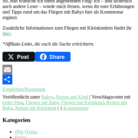
So, nun wünsche ich einen angenehmen Flug! Ich – und sicherlich
auch andere Leser – würde mich freuen, wenn ihr eure Erfahrungen
und Tipps rund um das Fliegen mit Babys hier als Kommentar
ergänzt.
Zusätzliche Informationen zum Fliegen mit Kleinkindern findet ihr
hier
.
*Affiliate-Links, die euch die Suche erleichtern.
Post
Share
Email
Empfehlen/Bookmark
Veröffentlicht unter
Babys
,
Reisen mit KInd
|
Verschlagwortet mit
erster Flug
,
Fliegen mit Baby
,
Fliegen mit Kleinkind
,
Reisen mit
Baby
,
Reisen mit Kleinkind
|
4
Kommentare
Kategorien
(Pre-)Teens
Babys