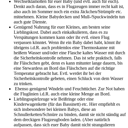
Wechselklamotten für euer Baby (und evtl. auch für euch).
Denkt auch daran, dass es in Flugzeugen immer recht kalt ist,
also auch im Sommer noch ein extra Jäckchen/Strümpfe etc.
mitnehmen. Kleine Babydecken und Mull-/Spuckwindeln tun
auch gute Dienste.
Genügend Nahrung für euer Kleines, am besten seine
Lieblingskost. Dabei auch einkalkulieren, dass es zu
Verspätungen kommen kann oder ihr evtl. einen Flug
verpassen könntet. Wenn ihr ein Baby dabei habt, könnt ihr
übrigens i.d.R. auch problemlos eine Thermoskanne mit
heißem Wasser und/oder eine Flasche kaltes Wasser mit durch
die Sicherheitskontrolle nehmen. Das ist sehr praktisch, falls
ihr Fläschchen gebt, denn es kann mitunter lange dauern, bis
eine Stewardess an Bord das Fläschchen auf die richtige
Temperatur gebracht hat. Evtl. werdet ihr bei der
Sicherheitskontrolle gebeten, einen Schluck von dem Wasser
zu trinken.
Ebenso genügend Windeln und Feuchttücher. Zur Not haben
die Fluglinien i.d.R. auch eine kleine Menge an Bord.
Lieblingsspielzeuge wie Beißringe oder eine
Kinderwagenkette (für das Bassinett) etc. Hier empfiehlt es
sich insbesondere bei kleinen Babys, diese an
Schnullerketten/Schnüre zu binden, damit sie nicht ständig auf
dem dreckigen Flugzeugboden laden. (Aber natürlich
aufpassen, dass sich euer Baby damit nicht strangulieren