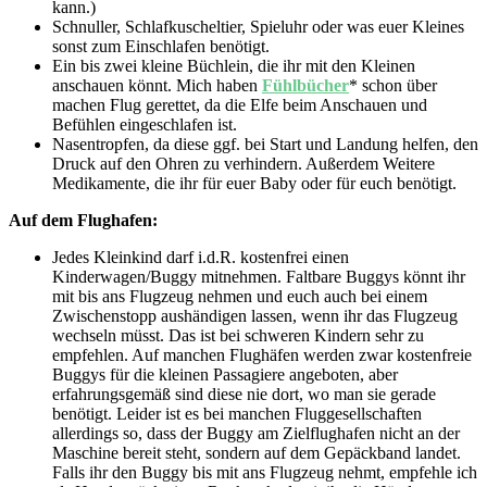
kann.)
Schnuller, Schlafkuscheltier, Spieluhr oder was euer Kleines
sonst zum Einschlafen benötigt.
Ein bis zwei kleine Büchlein, die ihr mit den Kleinen
anschauen könnt. Mich haben
Fühlbücher
* schon über
machen Flug gerettet, da die Elfe beim Anschauen und
Befühlen eingeschlafen ist.
Nasentropfen, da diese ggf. bei Start und Landung helfen, den
Druck auf den Ohren zu verhindern. Außerdem Weitere
Medikamente, die ihr für euer Baby oder für euch benötigt.
Auf dem Flughafen:
Jedes Kleinkind darf i.d.R. kostenfrei einen
Kinderwagen/Buggy mitnehmen. Faltbare Buggys könnt ihr
mit bis ans Flugzeug nehmen und euch auch bei einem
Zwischenstopp aushändigen lassen, wenn ihr das Flugzeug
wechseln müsst. Das ist bei schweren Kindern sehr zu
empfehlen. Auf manchen Flughäfen werden zwar kostenfreie
Buggys für die kleinen Passagiere angeboten, aber
erfahrungsgemäß sind diese nie dort, wo man sie gerade
benötigt. Leider ist es bei manchen Fluggesellschaften
allerdings so, dass der Buggy am Zielflughafen nicht an der
Maschine bereit steht, sondern auf dem Gepäckband landet.
Falls ihr den Buggy bis mit ans Flugzeug nehmt, empfehle ich