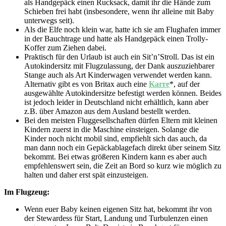
als Handgepäck einen Rucksack, damit ihr die Hände zum
Schieben frei habt (insbesondere, wenn ihr alleine mit Baby
unterwegs seit).
Als die Elfe noch klein war, hatte ich sie am Flughafen immer
in der Bauchtrage und hatte als Handgepäck einen Trolly-
Koffer zum Ziehen dabei.
Praktisch für den Urlaub ist auch ein Sit’n’Stroll. Das ist ein
Autokindersitz mit Flugzulassung, der Dank auszuziehbarer
Stange auch als Art Kinderwagen verwendet werden kann.
Alternativ gibt es von Britax auch eine
Karre
*, auf der
ausgewählte Autokindersitze befestigt werden können. Beides
ist jedoch leider in Deutschland nicht erhältlich, kann aber
z.B. über Amazon aus dem Ausland bestellt werden.
Bei den meisten Fluggesellschaften dürfen Eltern mit kleinen
Kindern zuerst in die Maschine einsteigen. Solange die
Kinder noch nicht mobil sind, empfiehlt sich das auch, da
man dann noch ein Gepäckablagefach direkt über seinem Sitz
bekommt. Bei etwas größeren Kindern kann es aber auch
empfehlenswert sein, die Zeit an Bord so kurz wie möglich zu
halten und daher erst spät einzusteigen.
Im Flugzeug:
Wenn euer Baby keinen eigenen Sitz hat, bekommt ihr von
der Stewardess für Start, Landung und Turbulenzen einen