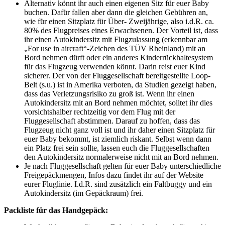
Alternativ könnt ihr auch einen eigenen Sitz für euer Baby
buchen. Dafür fallen aber dann die gleichen Gebühren an,
wie für einen Sitzplatz für Über- Zweijährige, also i.d.R. ca.
80% des Flugpreises eines Erwachsenen. Der Vorteil ist, dass
ihr einen Autokindersitz mit Flugzulassung (erkennbar am
„For use in aircraft“-Zeichen des TÜV Rheinland) mit an
Bord nehmen dürft oder ein anderes Kinderrückhaltesystem
für das Flugzeug verwenden könnt. Darin reist euer Kind
sicherer. Der von der Fluggesellschaft bereitgestellte Loop-
Belt (s.u.) ist in Amerika verboten, da Studien gezeigt haben,
dass das Verletzungsrisiko zu groß ist. Wenn ihr einen
Autokindersitz mit an Bord nehmen möchtet, solltet ihr dies
vorsichtshalber rechtzeitig vor dem Flug mit der
Fluggesellschaft abstimmen. Darauf zu hoffen, dass das
Flugzeug nicht ganz voll ist und ihr daher einen Sitzplatz für
euer Baby bekommt, ist ziemlich riskant. Selbst wenn dann
ein Platz frei sein sollte, lassen euch die Fluggesellschaften
den Autokindersitz normalerweise nicht mit an Bord nehmen.
Je nach Fluggesellschaft gelten für euer Baby unterschiedliche
Freigepäckmengen, Infos dazu findet ihr auf der Website
eurer Fluglinie. I.d.R. sind zusätzlich ein Faltbuggy und ein
Autokindersitz (im Gepäckraum) frei.
Packliste für das Handgepäck: