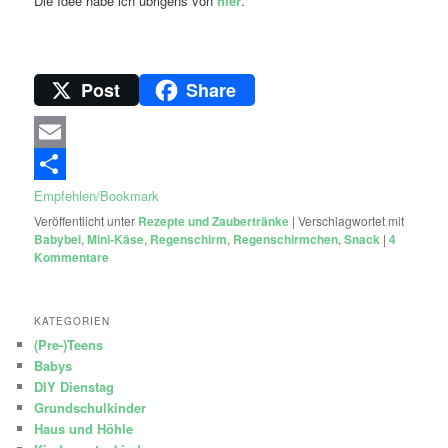
Die Idee habe ich übrigens von
hier
.
Post
Share
Email
Empfehlen/Bookmark
Veröffentlicht unter
Rezepte und Zaubertränke
|
Verschlagwortet mit
Babybel
,
Mini-Käse
,
Regenschirm
,
Regenschirmchen
,
Snack
|
4
Kommentare
KATEGORIEN
(Pre-)Teens
Babys
DIY Dienstag
Grundschulkinder
Haus und Höhle