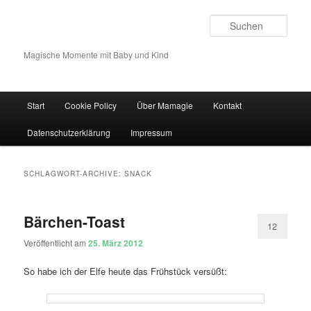
Such
Magische Momente mit Baby und Kind
Hauptmenü
Start
Cookie Policy
Über Mamagie
Kontakt
Zum Inhalt wechseln
Zum sekundären Inhalt wechseln
Datenschutzerklärung
Impressum
SCHLAGWORT-ARCHIVE:
SNACK
Bärchen-Toast
12
Veröffentlicht am
25. März 2012
So habe ich der Elfe heute das Frühstück versüßt: