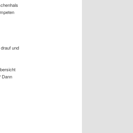
schenhals
ompeten
 drauf und
Übersicht
y? Dann