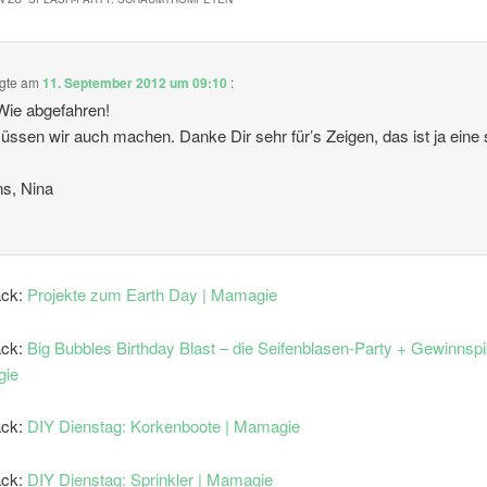
gte am
11. September 2012 um 09:10
:
Wie abgefahren!
ssen wir auch machen. Danke Dir sehr für’s Zeigen, das ist ja eine
s, Nina
ack:
Projekte zum Earth Day | Mamagie
ack:
Big Bubbles Birthday Blast – die Seifenblasen-Party + Gewinnspie
ie
ack:
DIY Dienstag: Korkenboote | Mamagie
ack:
DIY Dienstag: Sprinkler | Mamagie