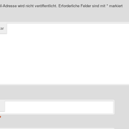
l-Adresse wird nicht veröffentlicht.
Erforderliche Felder sind mit
*
markiert
ar
*