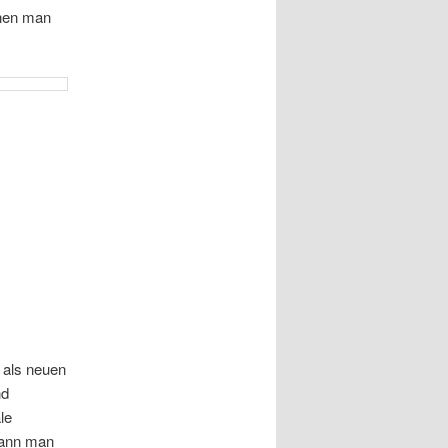
enen man
 als neuen
nd
le
kann man