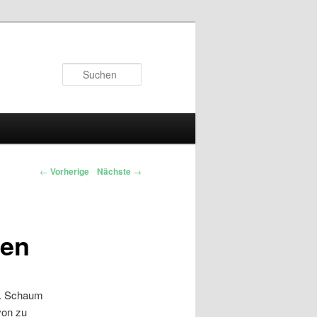
Suchen
←
Vorherige
Nächste
→
ten
lt. Schaum
von zu