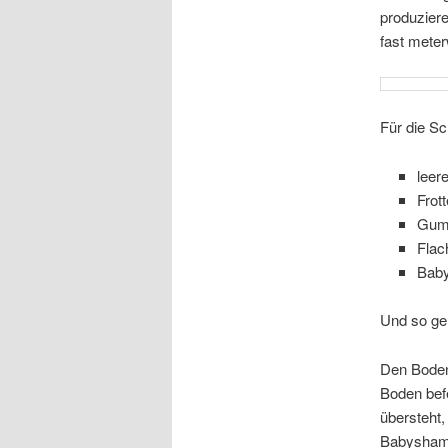
produzier
fast mete
Für die Sc
leer
Frot
Gum
Flac
Bab
Und so ge
Den Boden
Boden befe
übersteht,
Babyshamp