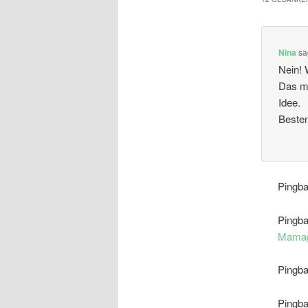
Nina
sa
Nein! 
Das mü
Idee.
Besten
Pingb
Pingb
Mamag
Pingb
Pingb