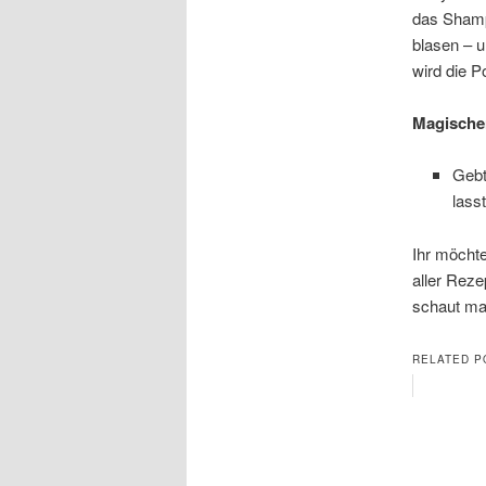
das Shamp
blasen – 
wird die 
Magischer
Gebt
lass
Ihr möcht
aller Reze
schaut ma
RELATED P