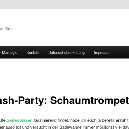
nd Kind
r Mamagie
Kontakt
Datenschutzerklärung
Impressum
hseln
ash-Party: Schaumtrompe
Elfe
Seifenblasen
faszinierend findet, habe ich euch ja bereits erzäh
 genauso toll und versucht in der Badewanne immer möglichst viel da