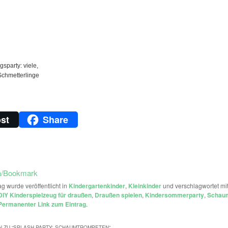
gsparty: viele,
Schmetterlinge
st
Share
n/Bookmark
ag wurde veröffentlicht in
Kindergartenkinder
,
Kleinkinder
und verschlagwortet mi
DIY Kinderspielzeug für draußen
,
Draußen spielen
,
Kindersommerparty
,
Schaum
Permanenter Link zum Eintrag
.
 ZU “
SPLASH-PARTY: SCHAUMTROMPETEN
”