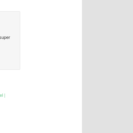
 super
l |