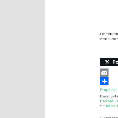
Schmetterlin
viele bunte 
Po
Email
Empfehle
Dieser Eintr
Badespaß
,
von
Mama
.
12 GEDANKEN