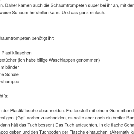
en. Daher kamen auch die Schaumtrompeten super bei ihr an, mit d
rweise Schaum herstellen kann. Und das ganz einfach.
haumtrompeten benötigt ihr:
e Plastikflaschen
teetücher (ich habe billige Waschlappen genommen)
mibänder
he Schale
yshampoo
ht´s:
 der Plastikflasche abschneiden. Frotteestoff mit einem Gummiband
stigen. (Ggf. vorher zuschneiden, es sollte aber noch ein breiter Ra
 dann hält das Tuch besser.) Das Tuch anfeuchten. In die flache Scha
oo geben und den Tuchboden der Flasche eintauchen. (Alternativ 