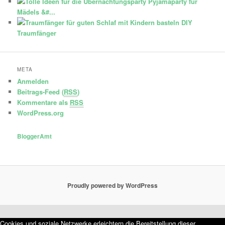
Pyjamaparty für
Mädels &#...
DIY
Traumfänger
META
Anmelden
Beitrags-Feed (
RSS
)
Kommentare als
RSS
WordPress.org
BloggerAmt
Proudly powered by WordPress
Cookies und soziale Netzwerke erleichtern die Bereitstellung dieser