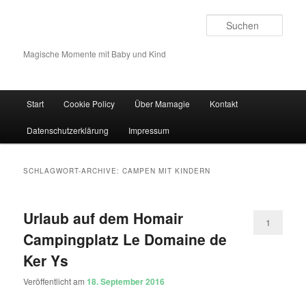
Such
Magische Momente mit Baby und Kind
Hauptmenü
Start
Cookie Policy
Über Mamagie
Kontakt
Zum Inhalt wechseln
Zum sekundären Inhalt wechseln
Datenschutzerklärung
Impressum
SCHLAGWORT-ARCHIVE:
CAMPEN MIT KINDERN
Urlaub auf dem Homair
1
Campingplatz Le Domaine de
Ker Ys
Veröffentlicht am
18. September 2016