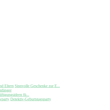
Sinnvolle Geschenke zur E...
mfänger
ftigungsideen fü...
Detektiv-Geburtstagsparty