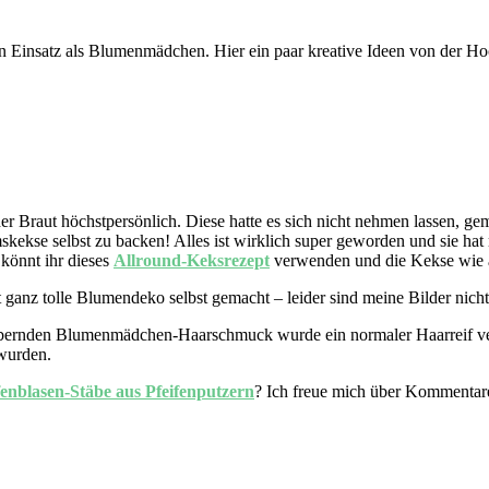
en Einsatz als Blumenmädchen. Hier ein paar kreative Ideen von der Ho
r Braut höchstpersönlich. Diese hatte es sich nicht nehmen lassen, ge
skekse selbst zu backen! Alles ist wirklich super geworden und sie ha
 könnt ihr dieses
Allround-Keksrezept
verwenden und die Kekse wie a
at ganz tolle Blumendeko selbst gemacht – leider sind meine Bilder n
bernden Blumenmädchen-Haarschmuck wurde ein normaler Haarreif ve
 wurden.
fenblasen-Stäbe aus Pfeifenputzern
? Ich freue mich über Kommentar