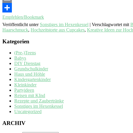
Email
Empfehlen/Bookmark
Veröffentlicht unter
Sonstiges im Hexenkessel
|
Verschlagwortet mit
B
Haarschmuck
,
Hochzeitstorte aus Cupcakes
,
Kreative Ideen zur Hoch
Kategorien
(Pre-)Teens
Babys
DIY Dienstag
Grundschulkinder
Haus und Höhle
Kindergartenkinder
Kleinkinder
Partyideen
Reisen mit KInd
Rezepte und Zaubertränke
Sonstiges im Hexenkessel
Uncategorized
ARCHIV