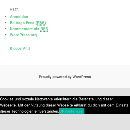
META
Anmelden
Beitrags-Feed (
RSS
)
Kommentare als
RSS
WordPress.org
BloggerAmt
Proudly powered by WordPress
Cookies und soziale Netzwerke erleichtern die Bereitstellung dieser
Webseite. Mit der Nutzung dieser Webseite erklärst du dich mit dem Einsatz
dieser Technologien einverstanden.
OK
Weiterlesen