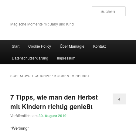
Such
Magische Momente mit Baby und Kind
Hauptmenü
Start
Cookie Policy
Über Mamagie
Kontakt
Zum Inhalt wechseln
Zum sekundären Inhalt wechseln
Datenschutzerklärung
Impressum
SCHLAGWORT-ARCHIVE:
KOCHEN IM HERBST
7 Tipps, wie man den Herbst
4
mit Kindern richtig genießt
Veröffentlicht am
30. August 2019
*Werbung*