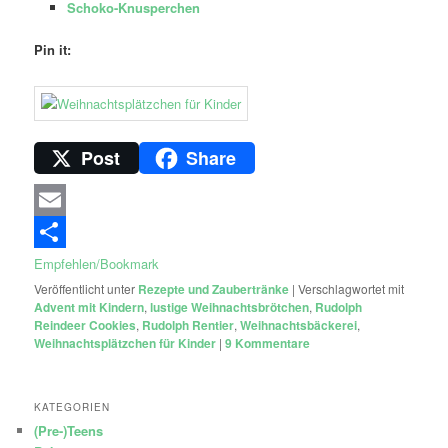
Schoko-Knusperchen
Pin it:
Post
Share
Email
Empfehlen/Bookmark
Veröffentlicht unter
Rezepte und Zaubertränke
|
Verschlagwortet mit
Advent mit Kindern
,
lustige Weihnachtsbrötchen
,
Rudolph
Reindeer Cookies
,
Rudolph Rentier
,
Weihnachtsbäckerei
,
Weihnachtsplätzchen für Kinder
|
9
Kommentare
KATEGORIEN
(Pre-)Teens