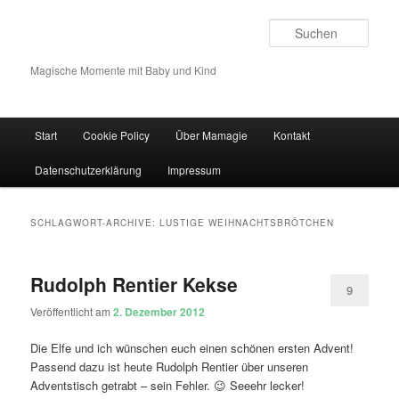
Such
Magische Momente mit Baby und Kind
Hauptmenü
Start
Cookie Policy
Über Mamagie
Kontakt
Zum Inhalt wechseln
Zum sekundären Inhalt wechseln
Datenschutzerklärung
Impressum
SCHLAGWORT-ARCHIVE:
LUSTIGE WEIHNACHTSBRÖTCHEN
Rudolph Rentier Kekse
9
Veröffentlicht am
2. Dezember 2012
Die Elfe und ich wünschen euch einen schönen ersten Advent!
Passend dazu ist heute Rudolph Rentier über unseren
Adventstisch getrabt – sein Fehler. 😉 Seeehr lecker!