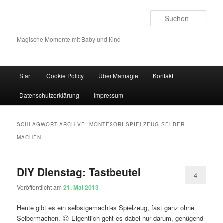
Such
Magische Momente mit Baby und Kind
Hauptmenü
Start
Cookie Policy
Über Mamagie
Kontakt
Zum Inhalt wechseln
Zum sekundären Inhalt wechseln
Datenschutzerklärung
Impressum
SCHLAGWORT-ARCHIVE:
MONTESORI-SPIELZEUG SELBER
MACHEN
DIY Dienstag: Tastbeutel
4
Veröffentlicht am
21. Mai 2013
Heute gibt es ein selbstgemachtes Spielzeug, fast ganz ohne
Selbermachen. 😉 Eigentlich geht es dabei nur darum, genügend