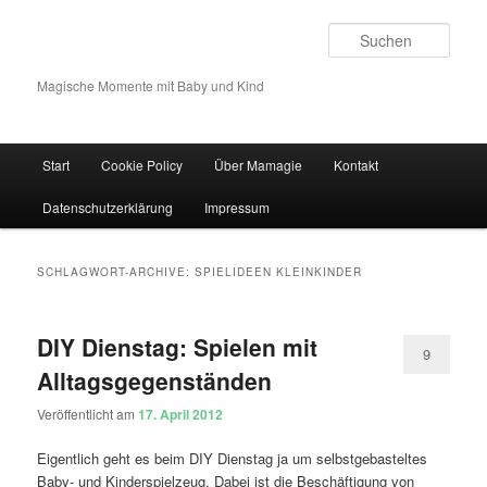
Such
Magische Momente mit Baby und Kind
Hauptmenü
Start
Cookie Policy
Über Mamagie
Kontakt
Zum Inhalt wechseln
Zum sekundären Inhalt wechseln
Datenschutzerklärung
Impressum
SCHLAGWORT-ARCHIVE:
SPIELIDEEN KLEINKINDER
DIY Dienstag: Spielen mit
9
Alltagsgegenständen
Veröffentlicht am
17. April 2012
Eigentlich geht es beim DIY Dienstag ja um selbstgebasteltes
Baby- und Kinderspielzeug. Dabei ist die Beschäftigung von