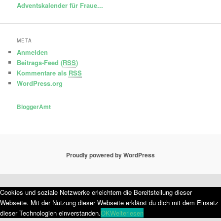
Adventskalender für Fraue...
META
Anmelden
Beitrags-Feed (
RSS
)
Kommentare als
RSS
WordPress.org
BloggerAmt
Proudly powered by WordPress
Cookies und soziale Netzwerke erleichtern die Bereitstellung dieser
Webseite. Mit der Nutzung dieser Webseite erklärst du dich mit dem Einsatz
dieser Technologien einverstanden.
OK
Weiterlesen