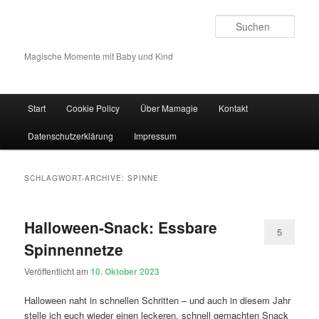
Such
Magische Momente mit Baby und Kind
Hauptmenü
Start
Cookie Policy
Über Mamagie
Kontakt
Zum Inhalt wechseln
Zum sekundären Inhalt wechseln
Datenschutzerklärung
Impressum
SCHLAGWORT-ARCHIVE:
SPINNE
Halloween-Snack: Essbare
5
Spinnennetze
Veröffentlicht am
10. Oktober 2023
Halloween naht in schnellen Schritten – und auch in diesem Jahr
stelle ich euch wieder einen leckeren, schnell gemachten Snack