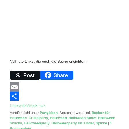
*Affiliate-Links, die euch die Suche erleichtern
Post
Share
Email
Empfehlen/Bookmark
Veröffentlicht unter
Partyideen
|
Verschlagwortet mit
Backen für
Halloween
,
Gruselparty
,
Halloween
,
Halloween Buffet
,
Halloween
Snacks
,
Halloweenparty
,
Halloweenparty für Kinder
,
Spinne
|
5
Kommentare